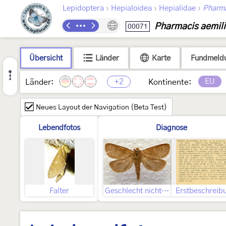
›
›
›
Lepidoptera
Hepialoidea
Hepialidae
Pharm
Pharmacis aemil
00071
Übersicht
Länder
Karte
Fundmeld
+2
EU
Länder:
Kontinente:
Neues Layout der Navigation (Beta Test)
Lebendfotos
Diagnose
Falter
Geschlecht nicht bestimmt
Erstbeschreib