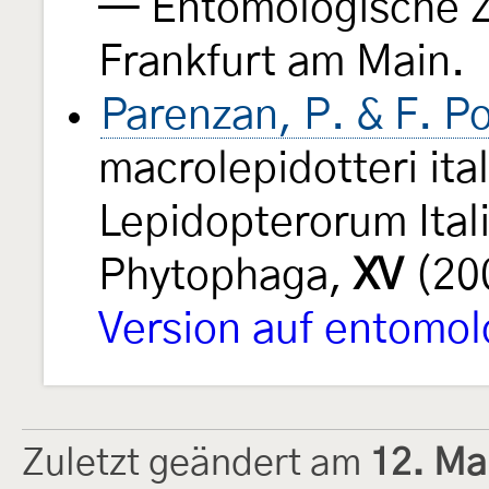
— Entomologische Z
Frankfurt am Main.
Parenzan, P. & F. Po
macrolepidotteri ita
Lepidopterorum Ital
Phytophaga,
XV
(20
Version auf entomolo
Zuletzt geändert am
12. Ma