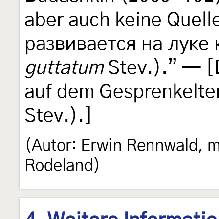
aber auch keine Quell
развивается на луке 
guttatum
Stev.).” — [
auf dem Gesprenkelte
Stev.).]
(Autor: Erwin Rennwald, m
Rodeland)