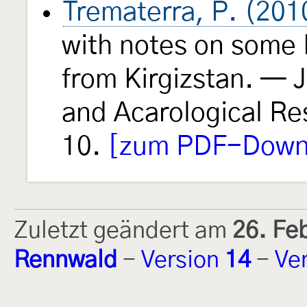
Trematerra, P. (201
with notes on some 
from Kirgizstan. — 
and Acarological Res
10.
[zum PDF-Downl
Zuletzt geändert am
26. Fe
Rennwald
-
Version
14
-
Ve