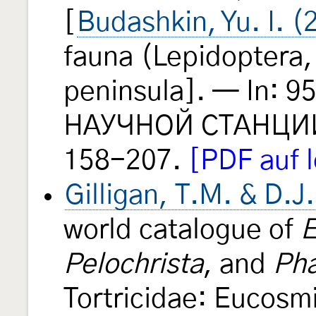
[
Budashkin, Yu. I. (
fauna (Lepidoptera, 
peninsula]. — In:
НАУЧНОЙ СТАНЦИИ.
158-207.
[PDF auf l
Gilligan, T.M. & D.J
world catalogue of
E
Pelochrista
, and
Ph
Tortricidae: Eucosm