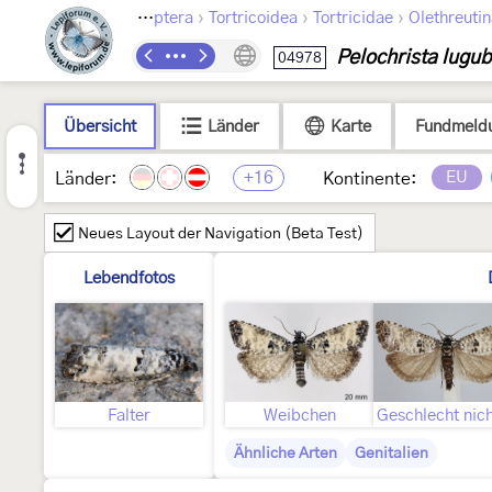
›
›
›
Lepidoptera
Tortricoidea
Tortricidae
Olethreuti
Pelochrista lugu
04978
Übersicht
Länder
Karte
Fundmeld
+16
EU
Länder:
Kontinente:
Neues Layout der Navigation (Beta Test)
Lebendfotos
Falter
Weibchen
Ähnliche Arten
Genitalien