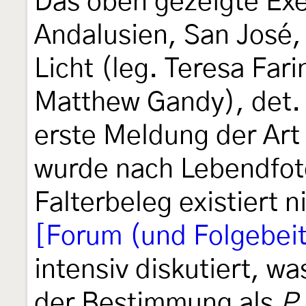
Das oben gezeigte Exe
Andalusien, San José,
Licht (leg. Teresa Far
Matthew Gandy), det. 
erste Meldung der Art
wurde nach Lebendfot
Falterbeleg existiert 
[Forum (und Folgebei
intensiv diskutiert, w
der Bestimmung als
P.