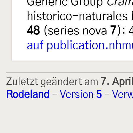
Generic Group
Cram
historico-naturales 
48
(series nova
7
):
auf publication.nhm
Zuletzt geändert am
7. Apr
Rodeland
-
Version
5
-
Verw