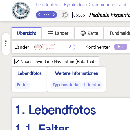
›
›
›
Lepidoptera
Pyraloidea
Crambidae
Crambi
Pediasia hispani
06366
Übersicht
Länder
Karte
Fundmeld
+2
EU
Länder:
Kontinente:
Neues Layout der Navigation (Beta Test)
Lebendfotos
Weitere Informationen
Falter
Typenmaterial
Literatur
1. Lebendfotos