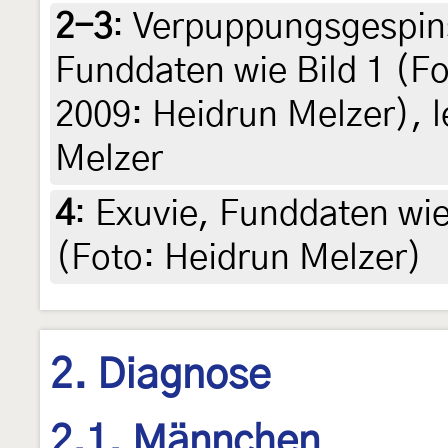
2-3
:
Verpuppungsgespins
Funddaten wie Bild 1 (F
2009: Heidrun Melzer), le
Melzer
4
:
Exuvie, Funddaten wie B
(Foto: Heidrun Melzer)
2. Diagnose
2.1. Männchen