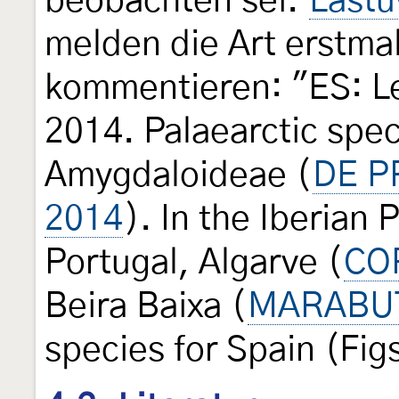
beobachten sei.
Laštů
melden die Art erstma
kommentieren: "ES: Le
2014. Palaearctic speci
Amygdaloideae (
DE P
2014
). In the Iberian
Portugal, Algarve (
COR
Beira Baixa (
MARABUTO
species for Spain (Fig