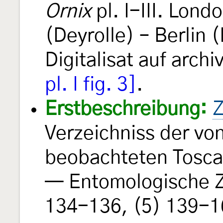
Ornix
pl. I-III. Lond
(Deyrolle) – Berlin 
Digitalisat auf archi
pl. I fig. 3]
.
Erstbeschreibung:
Z
Verzeichniss der vo
beobachteten Tosca
— Entomologische 
134-136, (5) 139-16