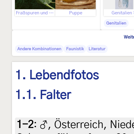
Fraßspuren und Befallsbild
Puppe
Genitalien
Genitalien
Weit
Andere Kombinationen
Faunistik
Literatur
1. Lebendfotos
1.1. Falter
1-2
:
♂, Österreich, Nied