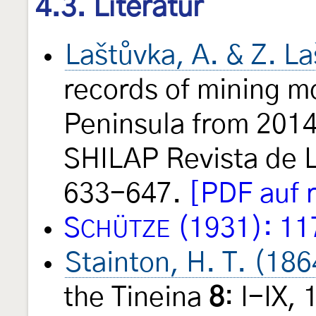
4.3. Literatur
Laštůvka, A. & Z. L
records of mining m
Peninsula from 2014
SHILAP Revista de 
633-647.
[PDF auf 
S
(1931): 11
CHÜTZE
Stainton, H. T. (186
the Tineina
8
: I-IX,