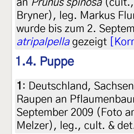
an
Prunus spinosa
(cult.,
Bryner), leg. Markus Flu
wurde bis zum 2. Septe
atripalpella
gezeigt
[Kor
1.4. Puppe
1
:
Deutschland, Sachsen
Raupen an Pflaumenbau
September 2009 (Foto am
Melzer), leg., cult. & de