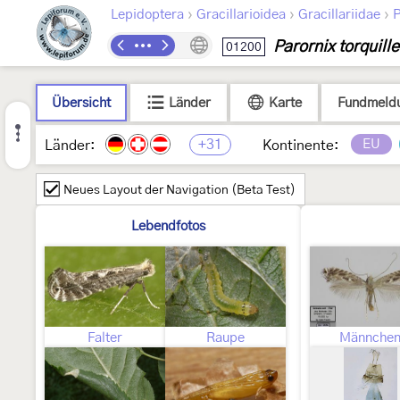
›
›
›
Lepidoptera
Gracillarioidea
Gracillariidae
P
Parornix torquille
01200
Übersicht
Länder
Karte
Fundmeld
+31
EU
Länder:
Kontinente:
Neues Layout der Navigation (Beta Test)
Lebendfotos
Falter
Raupe
Männche