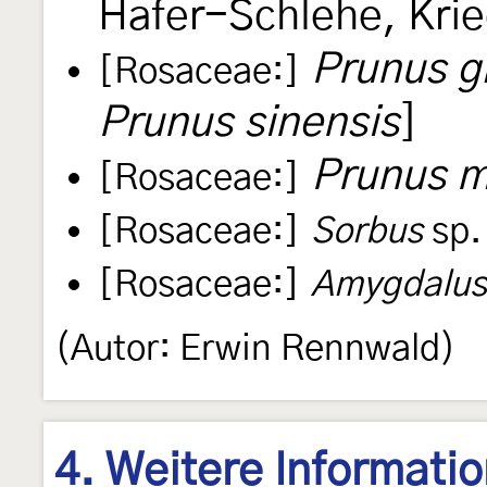
Hafer-Schlehe, Kri
Prunus g
[Rosaceae:]
Prunus sinensis
]
Prunus m
[Rosaceae:]
[Rosaceae:]
Sorbus
sp.
[Rosaceae:]
Amygdalus
(Autor: Erwin Rennwald)
4. Weitere Informati