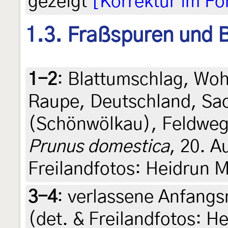
gezeigt
[Korrektur im F
1.3. Fraßspuren und B
1-2
:
Blattumschlag, Wo
Raupe, Deutschland, Sa
(Schönwölkau), Feldweg
Prunus domestica
, 20. A
Freilandfotos: Heidrun M
3-4
:
verlassene Anfangs
(det. & Freilandfotos: H