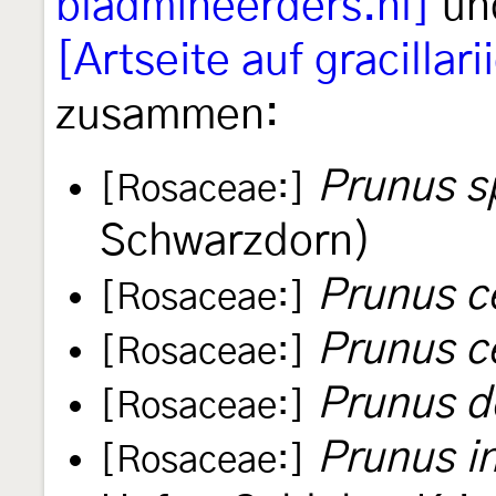
bladmineerders.nl]
und
[Artseite auf gracillar
zusammen:
Prunus s
[Rosaceae:]
Schwarzdorn)
Prunus c
[Rosaceae:]
Prunus c
[Rosaceae:]
Prunus d
[Rosaceae:]
Prunus in
[Rosaceae:]