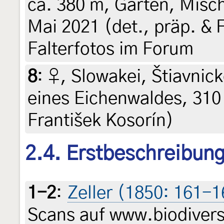
ca. 380 m, Garten, Misc
Mai 2021 (det., präp. & F
Falterfotos im Forum
8
:
♀, Slowakei, Štiavnic
eines Eichenwaldes, 310 
František Kosorín)
2.4. Erstbeschreibun
1-2
:
Zeller (1850: 161-1
Scans auf www.biodiversi