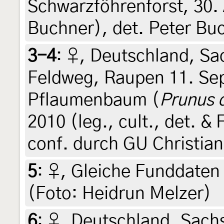
Schwarzföhrenforst, 30. 
Buchner), det. Peter Bu
3-4
:
♀, Deutschland, Sa
Feldweg, Raupen 11. Se
Pflaumenbaum (
Prunus 
2010 (leg., cult., det. &
conf. durch GU Christian
5
:
♀, Gleiche Funddaten w
(Foto: Heidrun Melzer)
6
:
♀, Deutschland, Sach