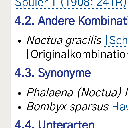
Spuler 1 (1908: 241R)
4.2. Andere Kombinat
Noctua gracilis
[Sch
[Originalkombinatio
4.3. Synonyme
Phalaena (Noctua) 
Bombyx sparsus
Ha
4.4. Unterarten