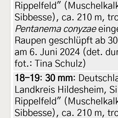
Rippelfeld" (Muschelkal
Sibbesse), ca. 210 m, t
Pentanema conyzae
einge
Raupen geschlüpft ab 30.
am 6. Juni 2024 (det. du
fot.: Tina Schulz)
18-19
:
30 mm
: Deutschl
Landkreis Hildesheim, S
Rippelfeld" (Muschelkal
Sibbesse), ca. 210 m, t