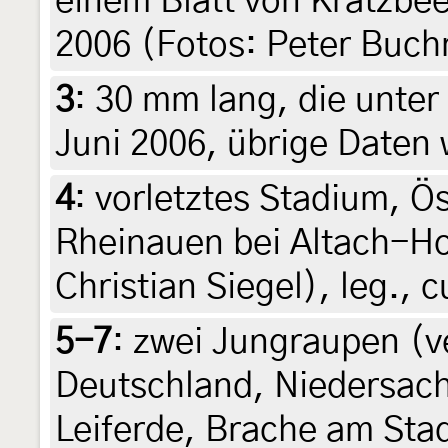
einem Blatt von Kratzbee
2006 (Fotos: Peter Buch
3
:
30 mm lang, die unter
Juni 2006, übrige Daten 
4
:
vorletztes Stadium, Ös
Rheinauen bei Altach-Ho
Christian Siegel), leg., c
5-7
:
zwei Jungraupen (v
Deutschland, Niedersach
Leiferde, Brache am Stad