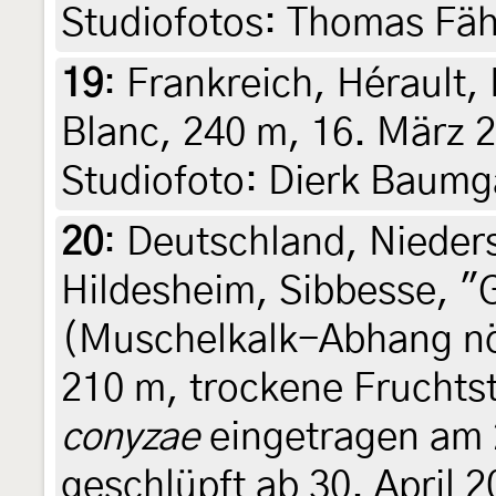
Studiofotos: Thomas Fäh
19
:
Frankreich, Hérault,
Blanc, 240 m, 16. März 2
Studiofoto: Dierk Baumg
20
:
Deutschland, Nieder
Hildesheim, Sibbesse, "
(Muschelkalk-Abhang nör
210 m, trockene Frucht
conyzae
eingetragen am 
geschlüpft ab 30. April 