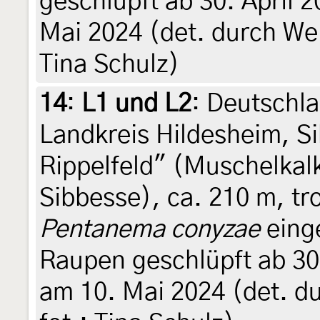
geschlüpft ab 30. April 
Mai 2024 (det. durch Weit
Tina Schulz)
14
:
L1 und L2
: Deutschl
Landkreis Hildesheim, S
Rippelfeld" (Muschelkal
Sibbesse), ca. 210 m, t
Pentanema conyzae
einge
Raupen geschlüpft ab 30.
am 10. Mai 2024 (det. du