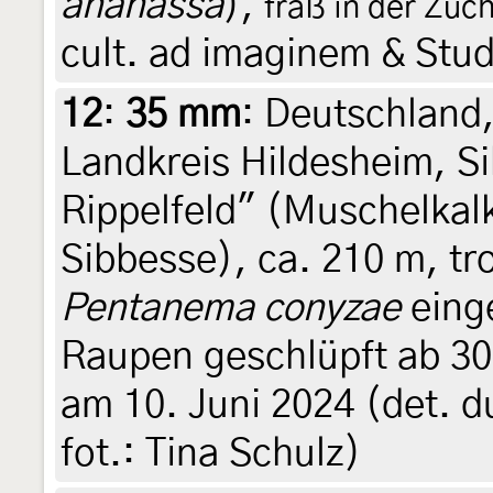
ananassa
),
fraß in der Zuc
cult. ad imaginem & Stu
12
:
35 mm
: Deutschland
Landkreis Hildesheim, S
Rippelfeld" (Muschelkal
Sibbesse), ca. 210 m, t
Pentanema conyzae
einge
Raupen geschlüpft ab 30.
am 10. Juni 2024 (det. d
fot.: Tina Schulz)