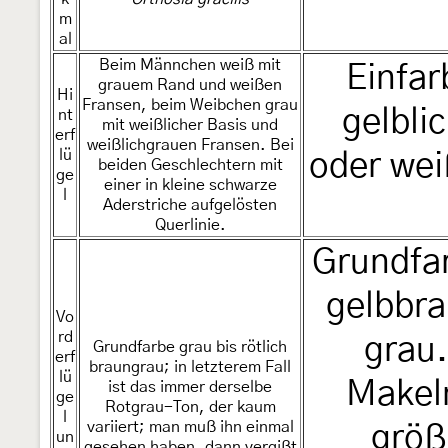
m
al
Beim Männchen weiß mit
Einfar
grauem Rand und weißen
Hi
Fransen, beim Weibchen grau
gelbli
nt
mit weißlicher Basis und
erf
weißlichgrauen Fransen. Bei
lü
oder wei
beiden Geschlechtern mit
ge
einer in kleine schwarze
l
Aderstriche aufgelösten
Querlinie.
Grundfar
gelbbra
Vo
rd
grau.
Grundfarbe grau bis rötlich
erf
braungrau; in letzterem Fall
lü
Makeln
ist das immer derselbe
ge
Rotgrau-Ton, der kaum
l
variiert; man muß ihn einmal
größe
un
gesehen haben, dann vergißt