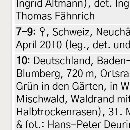
Ingrid Altmann), det. In
Thomas Fähnrich
7-9
:
♀, Schweiz, Neuchât
April 2010 (leg., det. un
10
:
Deutschland, Baden
Blumberg, 720 m, Ortsra
Grün in den Gärten, in 
Mischwald, Waldrand mi
Halbtrockenrasen), 31. M
& fot.: Hans-Peter Deur