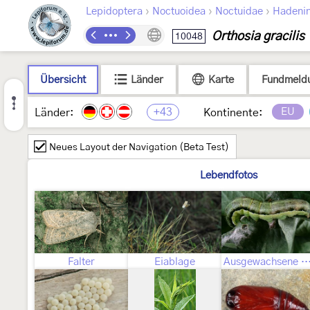
›
›
›
Lepidoptera
Noctuoidea
Noctuidae
Hadeni
Orthosia gracilis
10048
Übersicht
Länder
Karte
Fundmeld
+43
EU
Länder:
Kontinente:
Neues Layout der Navigation (Beta Test)
Lebendfotos
Falter
Eiablage
Ausgewachsene Ra