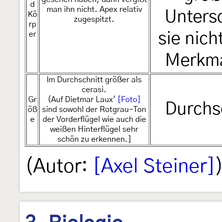
d
man ihn nicht. Apex relativ
Unters
Kö
zugespitzt.
rp
er
sie nich
Merkmal
Im Durchschnitt größer als
cerasi.
Gr
(Auf Dietmar Laux'
[Foto]
Durchsc
öß
sind sowohl der Rotgrau-Ton
e
der Vorderflügel wie auch die
weißen Hinterflügel sehr
schön zu erkennen.]
(Autor:
[Axel Steiner]