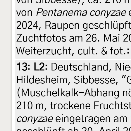
von
Pentanema conyzae
e
2024, Raupen geschlüpft 
Zuchtfotos am 26. Mai 2
Weiterzucht, cult. & fot.
13
:
L2
: Deutschland, Ni
Hildesheim, Sibbesse, "
(Muschelkalk-Abhang nör
210 m, trockene Frucht
conyzae
eingetragen am 