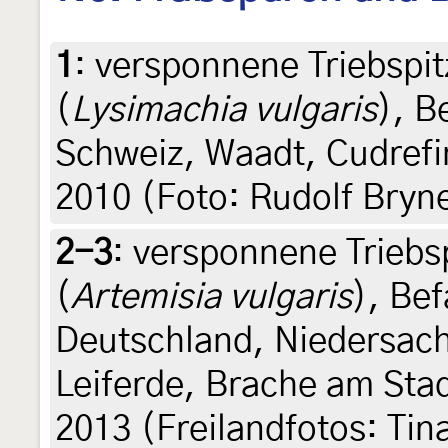
1
:
versponnene Triebspit
(
Lysimachia vulgaris
), B
Schweiz, Waadt, Cudrefin
2010 (Foto: Rudolf Bryn
2-3
:
versponnene Triebs
(
Artemisia vulgaris
), Be
Deutschland, Niedersach
Leiferde, Brache am Stad
2013 (Freilandfotos: Tin