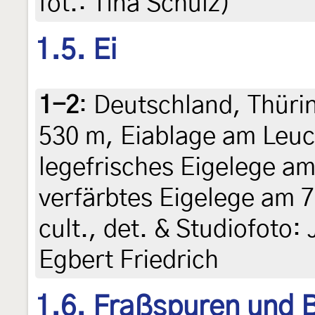
fot.: Tina Schulz)
1.5. Ei
1-2
:
Deutschland, Thüri
530 m, Eiablage am Leuc
legefrisches Eigelege am
verfärbtes Eigelege am 7.
cult., det. & Studiofoto: 
Egbert Friedrich
1.6. Fraßspuren und B