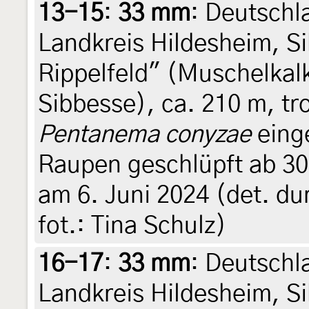
13-15
:
33 mm
: Deutschl
Landkreis Hildesheim, S
Rippelfeld" (Muschelkal
Sibbesse), ca. 210 m, t
Pentanema conyzae
einge
Raupen geschlüpft ab 30.
am 6. Juni 2024 (det. du
fot.: Tina Schulz)
16-17
:
33 mm
: Deutschl
Landkreis Hildesheim, S