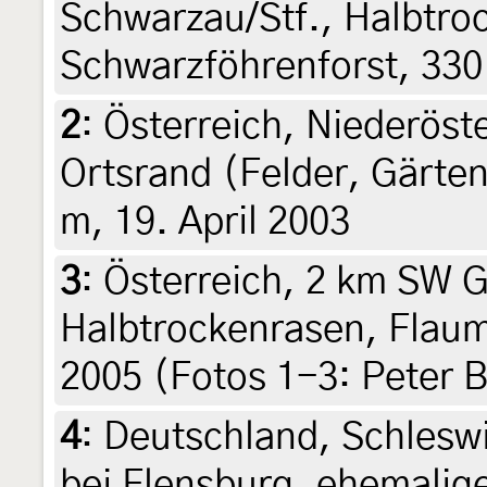
Schwarzau/Stf., Halbtro
Schwarzföhrenforst, 330 
2
:
Österreich, Niederöst
Ortsrand (Felder, Gärten
m, 19. April 2003
3
:
Österreich, 2 km SW 
Halbtrockenrasen, Flaum
2005 (Fotos 1-3: Peter 
4
:
Deutschland, Schlesw
bei Flensburg, ehemalig