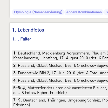
Etymologie (Namenserklärung)
Andere Kombinationen
S
1. Lebendfotos
1.1. Falter
1
:
Deutschland, Mecklenburg-Vorpommern, Plau am Se
Kesselmooren, Lichtfang, 17. August 2010 (det. & Foto
2
:
Russland, Oblast Moskau, Bezirk Orechowo-Sujewo, 
3
:
Fundort wie Bild 2, 17. Juni 2010 (det. & Foto: An
4
:
Russland, Oblast Moskau, Bezirk Orechowo-Sujewo, 
5-6
:
♀, Muttertier der unten dokumentierten Eizucht,
det. & Fotos: Egbert Friedrich)
7
:
♀, Deutschland, Thüringen, Umgebung Schleiz, Ploth
Friedrich)