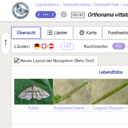
›
›
›
Lepidoptera
Geometroidea
Geometridae
La
Orthonama vittat
08245
Übersicht
Länder
Karte
Fundmeld
+27
EU
Länder:
Kontinente:
Neues Layout der Navigation (Beta Test)
Lebendfotos
Falter
Ausgewachsene Raupe
Jüngere Raupenstadien