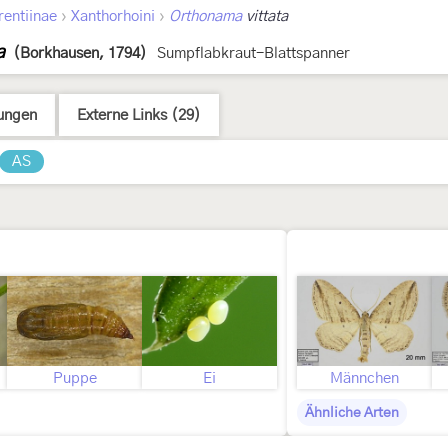
›
›
rentiinae
Xanthorhoini
Orthonama
vittata
a
(Borkhausen, 1794)
Sumpflabkraut-Blattspanner
ungen
Externe Links (29)
AS
Puppe
Ei
Männchen
Ähnliche Arten