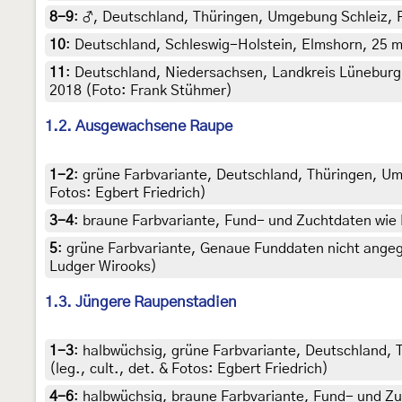
8-9
:
♂, Deutschland, Thüringen, Umgebung Schleiz, Plo
10
:
Deutschland, Schleswig-Holstein, Elmshorn, 25 m, 
11
:
Deutschland, Niedersachsen, Landkreis Lüneburg, w
2018 (Foto: Frank Stühmer)
1.2. Ausgewachsene Raupe
1-2
:
grüne Farbvariante, Deutschland, Thüringen, Umge
Fotos: Egbert Friedrich)
3-4
:
braune Farbvariante, Fund- und Zuchtdaten wie B
5
:
grüne Farbvariante, Genaue Funddaten nicht ange
Ludger Wirooks)
1.3. Jüngere Raupenstadien
1-3
:
halbwüchsig, grüne Farbvariante, Deutschland, T
(leg., cult., det. & Fotos: Egbert Friedrich)
4-6
:
halbwüchsig, braune Farbvariante, Fund- und Zuc