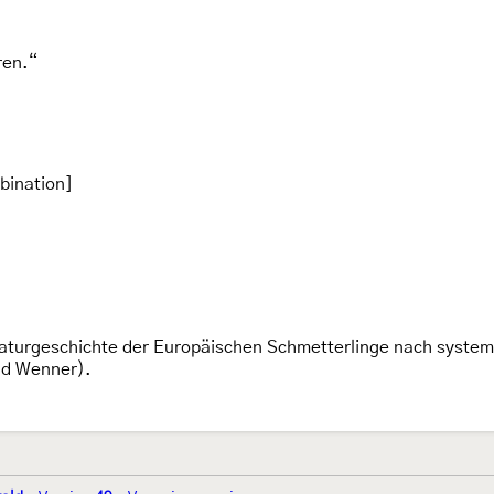
ren.“
bination]
aturgeschichte der Europäischen Schmetterlinge nach systema
nd Wenner).