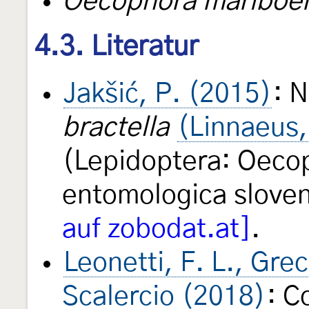
Oecophora mariboe
4.3. Literatur
Jakšić, P. (2015)
: 
bractella
(Linnaeus,
(Lepidoptera: Oeco
entomologica slove
auf zobodat.at]
.
Leonetti, F. L., Grec
Scalercio (2018)
: C