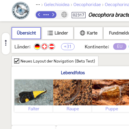
›
›
›
Lepidoptera
Gelechioidea
Oecophoridae
Oecophorin
Oecophora bracte
02317
Übersicht
Länder
Karte
Fundmeld
+31
EU
Länder:
Kontinente:
Neues Layout der Navigation (Beta Test)
Lebendfotos
Falter
Raupe
Puppe