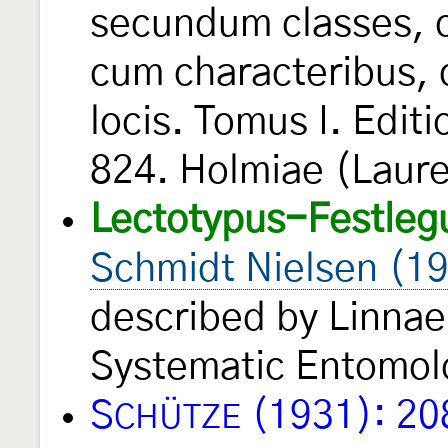
secundum classes, o
cum characteribus, d
locis. Tomus I. Edit
824. Holmiae (Laure
Lectotypus-Festleg
Schmidt Nielsen (1
described by Linnae
Systematic Entomo
S
(1931): 20
CHÜTZE