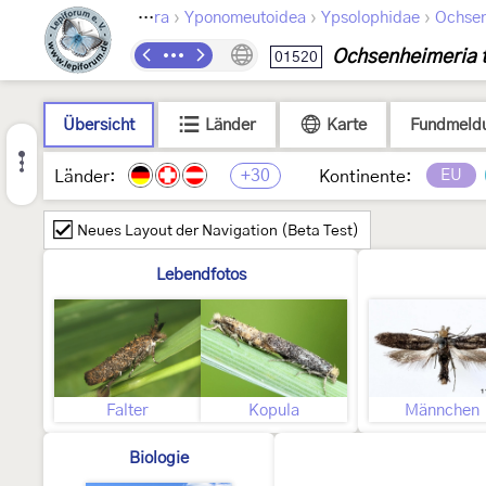
›
›
›
Lepidoptera
Yponomeutoidea
Ypsolophidae
Ochsen
Ochsenheimeria t
01520
Übersicht
Länder
Karte
Fundmeld
+30
EU
Länder:
Kontinente:
Neues Layout der Navigation (Beta Test)
Lebendfotos
Falter
Kopula
Männchen
Biologie