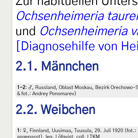
Zur habituellen Unter
Ochsenheimeria taurel
und
Ochsenheimeria va
[Diagnosehilfe von H
2.1. Männchen
1-2
:
♂, Russland, Oblast Moskau, Bezirk Orechowo-Su
& fot.: Andrey Ponomarev)
2.2. Weibchen
1
:
♀, Finnland, Uusimaa, Tuusula, 29. Juli 1920 (fot.
angepasst), leg. Löfqvist, coll. LTKM