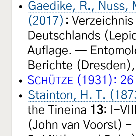
Gaedike, R., Nuss, M
(2017)
: Verzeichnis
Deutschlands (Lepid
Auflage. — Entomol
Berichte (Dresden),
S
(1931): 26
CHÜTZE
Stainton, H. T. (187
the Tineina
13
: I-VI
(John van Voorst) – 