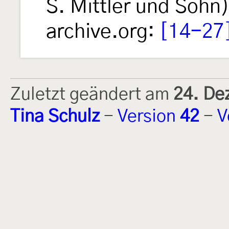
S. Mittler und Sohn)
archive.org:
[14-27
Zuletzt geändert am
24. De
Tina Schulz
-
Version
42
-
V