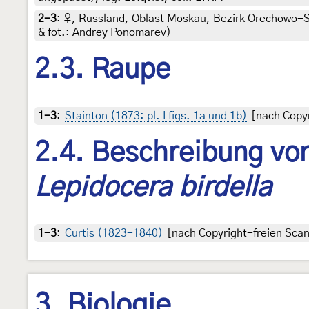
2-3
:
♀, Russland, Oblast Moskau, Bezirk Orechowo-Su
& fot.: Andrey Ponomarev)
2.3. Raupe
1-3
:
Stainton (1873: pl. I figs. 1a und 1b)
[nach Copyr
2.4. Beschreibung von
Lepidocera birdella
1-3
:
Curtis (1823-1840)
[nach Copyright-freien Scans
3. Biologie