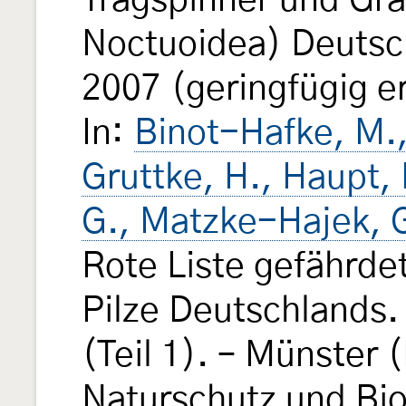
Trägspinner und Gr
Noctuoidea) Deutsc
2007 (geringfügig e
In:
Binot-Hafke, M.,
Gruttke, H., Haupt,
G., Matzke-Hajek, G
Rote Liste gefährde
Pilze Deutschlands.
(Teil 1). – Münster 
Naturschutz und Biol