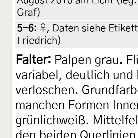
August 2010 am Licht (leg.
Graf)
5-6
:
♀, Daten siehe Etikette
Friedrich)
Falter:
Palpen grau. Fl
variabel, deutlich und 
verloschen. Grundfarbe
manchen Formen Inne
grünlichweiß. Mittelf
den beiden Querlinien