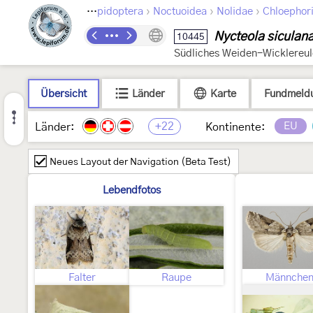
›
›
›
Lepidoptera
Noctuoidea
Nolidae
Chloephor
Nycteola siculan
10445
Südliches Weiden-Wicklereul
Übersicht
Länder
Karte
Fundmeld
+22
EU
Länder:
Kontinente:
Neues Layout der Navigation (Beta Test)
Lebendfotos
Falter
Raupe
Männche