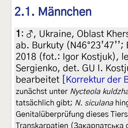
2.1. Männchen
1
:
♂, Ukraine, Oblast Khers
ab. Burkuty (N46°23’47’’; 
2018 (fot.: Igor Kostjuk), le
Sergienko, det. GU I. Kostj
bearbeitet
[Korrektur der
zunächst unter
Nycteola kuldzh
tatsächlich gibt;
N. siculana
hing
Genitalüberprüfung dieses Tiers
Transkarpatien (Закарпатська 