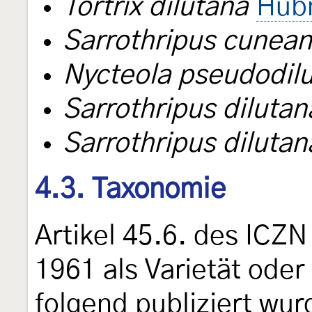
Tortrix dilutana
Hübn
Sarrothripus cunea
Nycteola pseudodil
Sarrothripus diluta
Sarrothripus dilutan
4.3. Taxonomie
Artikel 45.6. des ICZN
1961 als Varietät ode
folgend publiziert wurd