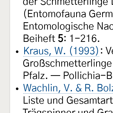
der Schmetterlinge
(Entomofauna Germ
Entomologische Nac
Beiheft
5
: 1-216.
Kraus, W. (1993)
: V
Großschmetterlinge 
Pfalz. — Pollichia-
Wachlin, V. & R. Bo
Liste und Gesamtarte