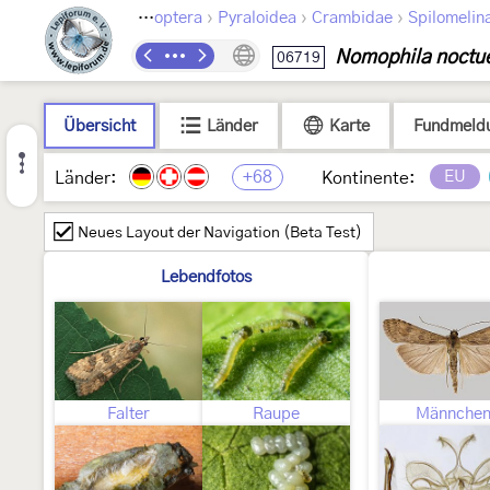
›
›
›
Lepidoptera
Pyraloidea
Crambidae
Spilomelin
Nomophila noctue
06719
Übersicht
Länder
Karte
Fundmeld
+68
EU
Länder:
Kontinente:
Neues Layout der Navigation (Beta Test)
Lebendfotos
Falter
Raupe
Männche