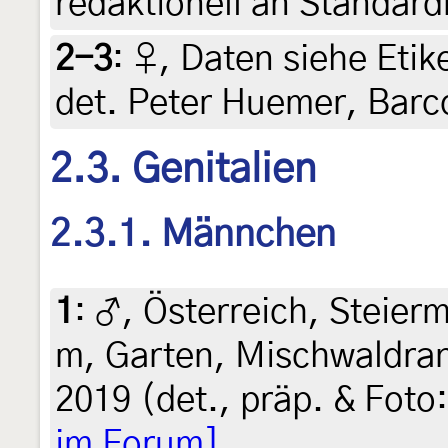
redaktionell an Standar
2-3
:
♀, Daten siehe Etike
det. Peter Huemer, Bar
2.3. Genitalien
2.3.1. Männchen
1
:
♂, Österreich, Steierm
m, Garten, Mischwaldran
2019 (det., präp. & Foto
im Forum]