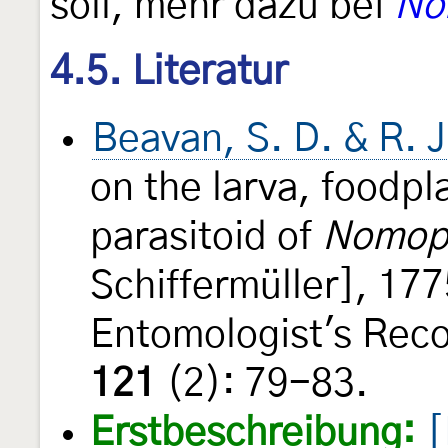
soll, mehr dazu bei
No
4.5. Literatur
Beavan, S. D. & R. 
on the larva, foodp
parasitoid of
Nomoph
Schiffermüller], 177
Entomologist's Reco
121
(2): 79-83.
Erstbeschreibung:
[