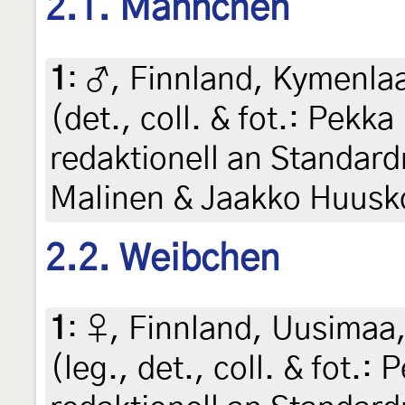
2.1. Männchen
1
:
♂, Finnland, Kymenlaak
(det., coll. & fot.: Pekka
redaktionell an Standar
Malinen & Jaakko Huusk
2.2. Weibchen
1
:
♀, Finnland, Uusimaa,
(leg., det., coll. & fot.: