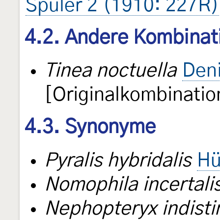
Spuler 2 (1910: 227R)
4.2. Andere Kombinat
Tinea noctuella
Deni
[Originalkombinatio
4.3. Synonyme
Pyralis hybridalis
Hü
Nomophila incertali
Nephopteryx indistin