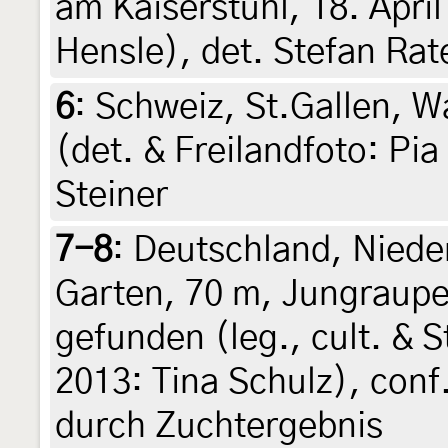
am Kaiserstuhl, 18. Apri
Hensle), det. Stefan Rat
6
:
Schweiz, St.Gallen, Wa
(det. & Freilandfoto: Pia
Steiner
7-8
:
Deutschland, Niede
Garten, 70 m, Jungraup
gefunden (leg., cult. & 
2013: Tina Schulz), conf
durch Zuchtergebnis