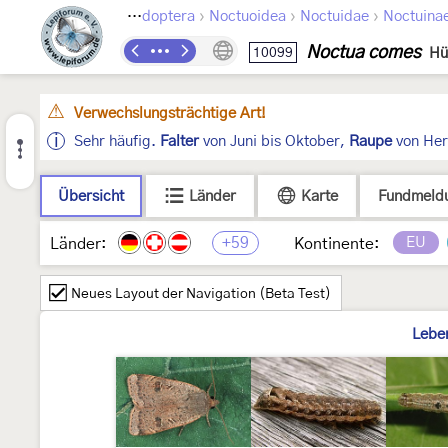
›
›
›
Lepidoptera
Noctuoidea
Noctuidae
Noctuina
Noctua comes
10099
Hü
Verwechslungsträchtige Art!
Sehr häufig.
Falter
von Juni bis Oktober,
Raupe
von Herb
Übersicht
Länder
Karte
Fundmeld
+59
EU
Länder:
Kontinente:
Neues Layout der Navigation (Beta Test)
Lebe