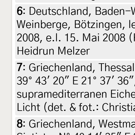
6
:
Deutschland, Baden-W
Weinberge, Bötzingen, l
2008, e.l. 15. Mai 2008 
Heidrun Melzer
7
:
Griechenland, Thessal
39° 43' 20" E 21° 37' 36
supramediterranen Eiche
Licht (det. & fot.: Chris
8
:
Griechenland, Westma