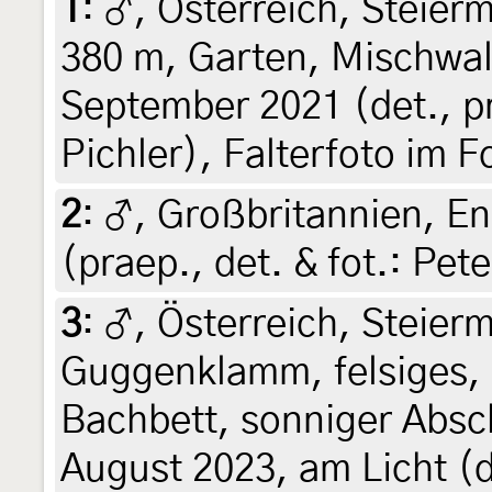
1
:
♂, Österreich, Steierm
380 m, Garten, Mischwal
September 2021 (det., pr
Pichler), Falterfoto im 
2
:
♂, Großbritannien, En
(praep., det. & fot.: Pete
3
:
♂, Österreich, Steierm
Guggenklamm, felsiges, 
Bachbett, sonniger Absch
August 2023, am Licht (d