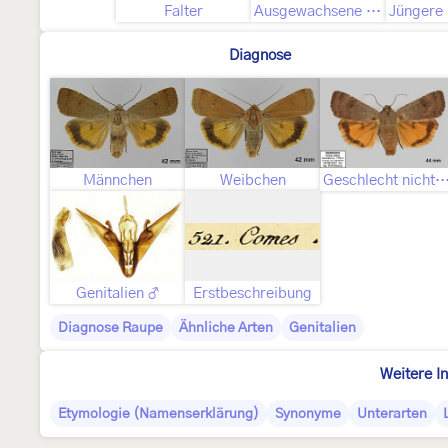
Falter
Ausgewachsene Raupe
Diagnose
Männchen
Weibchen
Geschlecht nicht best
Genitalien ♂
Erstbeschreibung
Diagnose Raupe
Ähnliche Arten
Genitalien
Weitere I
Etymologie (Namenserklärung)
Synonyme
Unterarten