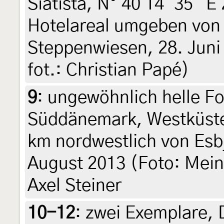
Siatista, N° 40 14' 35" E
Hotelareal umgeben von
Steppenwiesen, 28. Juni 
fot.: Christian Papé)
9
:
ungewöhnlich helle F
Süddänemark, Westküste,
km nordwestlich von Esb
August 2013 (Foto: Mein
Axel Steiner
10-12
:
zwei Exemplare, 