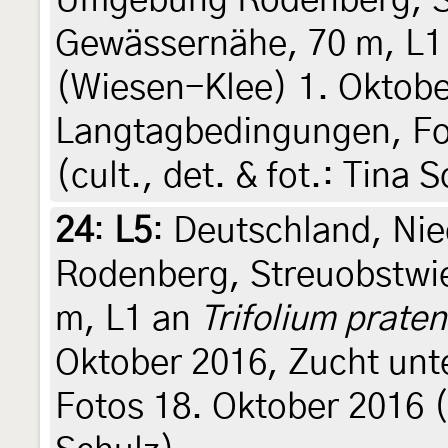
Umgebung Rodenberg, St
Gewässernähe, 70 m, L1
(Wiesen-Klee) 1. Oktobe
Langtagbedingungen, Fo
(cult., det. & fot.: Tina 
24
:
L5
: Deutschland, N
Rodenberg, Streuobstwi
m, L1 an
Trifolium prate
Oktober 2016, Zucht un
Fotos 18. Oktober 2016 (c