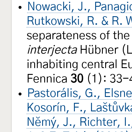
Nowacki, J., Panagi
Rutkowski, R. & R. 
separateness of the
interjecta
Hübner (L
inhabiting central 
Fennica
30
(1): 33-
Pastorális, G., Elsn
Kosorín, F., Laštůvka
Němý, J., Richter, I