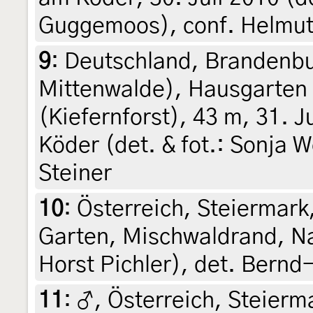
Guggemoos), conf. Helmut
9
:
Deutschland, Brandenbu
Mittenwalde), Hausgarten
(Kiefernforst), 43 m, 31. 
Köder (det. & fot.: Sonja W
Steiner
10
:
Österreich, Steiermark,
Garten, Mischwaldrand, Nac
Horst Pichler), det. Bern
11
:
♂, Österreich, Steierma