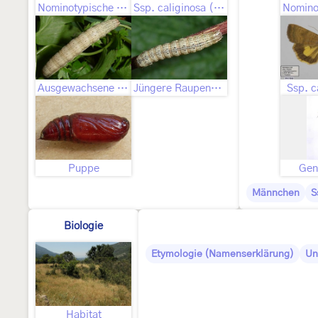
Nominotypische Unterart
Ssp. caliginosa (Schawerda, 1919)
Ausgewachsene Raupe
Jüngere Raupenstadien
Ssp. c
Puppe
Gen
Männchen
S
Biologie
Etymologie (Namenserklärung)
Un
Habitat