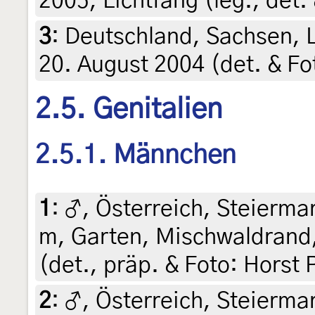
2005, Lichtfang (leg., det. 
3
:
Deutschland, Sachsen, L
20. August 2004 (det. & F
2.5. Genitalien
2.5.1. Männchen
1
:
♂, Österreich, Steiermar
m, Garten, Mischwaldrand,
(det., präp. & Foto: Horst 
2
:
♂, Österreich, Steiermar