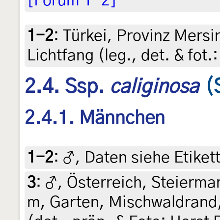
[Forum 1-2]
1-2
:
Türkei, Provinz Mersi
Lichtfang (leg., det. & fot.
2.4. Ssp.
caliginosa
(
2.4.1. Männchen
1-2
:
♂, Daten siehe Etikett
3
:
♂, Österreich, Steiermar
m, Garten, Mischwaldrand,