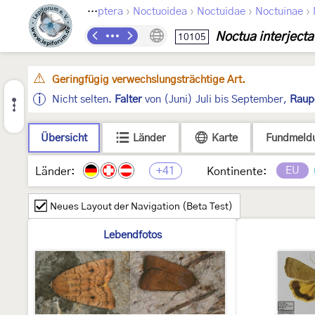
›
›
›
›
Lepidoptera
Noctuoidea
Noctuidae
Noctuinae
Noctua interjecta
10105
Geringfügig verwechslungsträchtige Art.
Nicht selten.
Falter
von (Juni) Juli bis September,
Raup
Übersicht
Länder
Karte
Fundmeld
+41
EU
Länder:
Kontinente:
Neues Layout der Navigation (Beta Test)
Lebendfotos