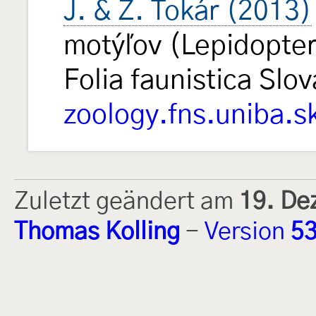
J. & Z. Tokár (2013)
motýľov (Lepidopter
Folia faunistica Slo
zoology.fns.uniba.s
Zuletzt geändert am
19. De
Thomas Kolling
-
Version
5