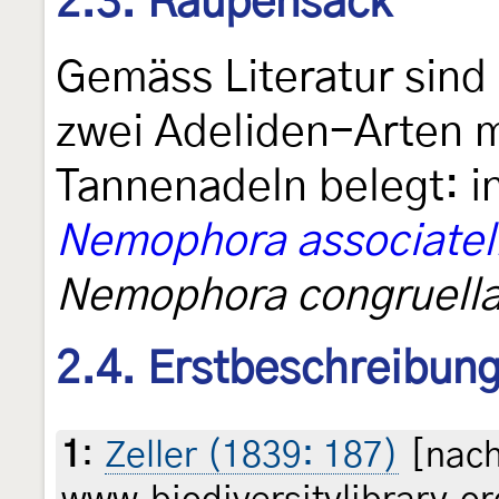
2.3. Raupensack
Gemäss Literatur sind
zwei Adeliden-Arten m
Tannenadeln belegt: i
Nemophora associatel
Nemophora congruell
2.4. Erstbeschreibun
1
:
Zeller (1839: 187)
[nach