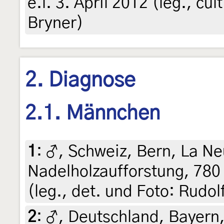
e.l. 3. April 2012 (leg., cul
Bryner)
2. Diagnose
2.1. Männchen
1
:
♂, Schweiz, Bern, La Ne
Nadelholzaufforstung, 780
(leg., det. und Foto: Rudol
2
:
♂, Deutschland, Bayern,