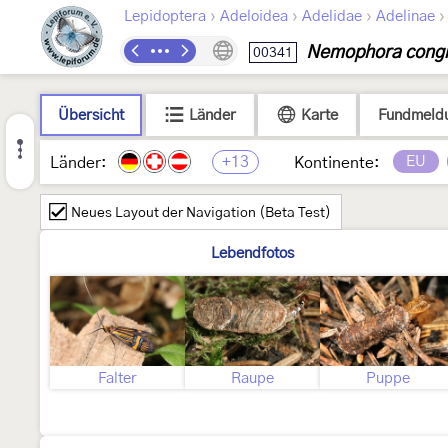
›
›
›
Lepidoptera
Adeloidea
Adelidae
Adelinae
Nemophora congr
00341
Übersicht
Länder
Karte
Fundmeld
+13
EU
Länder:
Kontinente:
Neues Layout der Navigation (Beta Test)
Lebendfotos
Falter
Raupe
Puppe