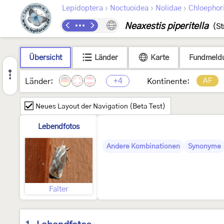
›
›
›
Lepidoptera
Noctuoidea
Nolidae
Chloephor
Neaxestis piperitella
(St
Übersicht
Länder
Karte
Fundmeld
+4
AF
Länder:
Kontinente:
Neues Layout der Navigation (Beta Test)
Lebendfotos
Andere Kombinationen
Synonyme
Falter