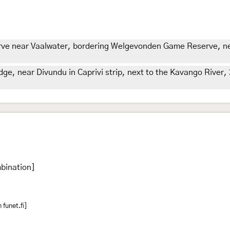
e near Vaalwater, bordering Welgevonden Game Reserve, near 
e, near Divundu in Caprivi strip, next to the Kavango River, 
bination]
funet.fi]