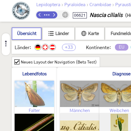
›
›
›
Lepidoptera
Pyraloidea
Crambidae
Pyraust
Nascia cilialis
06621
(H
Übersicht
Länder
Karte
Fundmeld
+33
EU
Länder:
Kontinente:
Neues Layout der Navigation (Beta Test)
Lebendfotos
Diagnose
Falter
Männchen
Weibchen