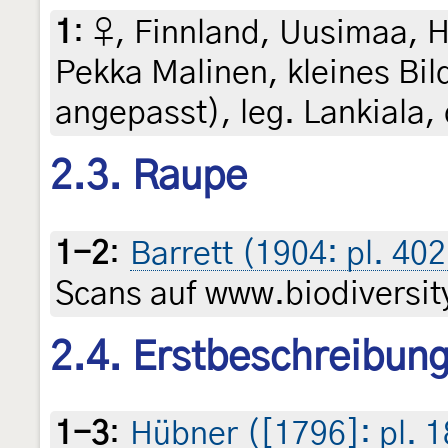
1
:
♀, Finnland, Uusimaa, He
Pekka Malinen, kleines Bi
angepasst), leg. Lankiala,
2.3. Raupe
1-2
:
Barrett (1904: pl. 402
Scans auf www.biodiversity
2.4. Erstbeschreibun
1-3
:
Hübner ([1796]: pl. 1