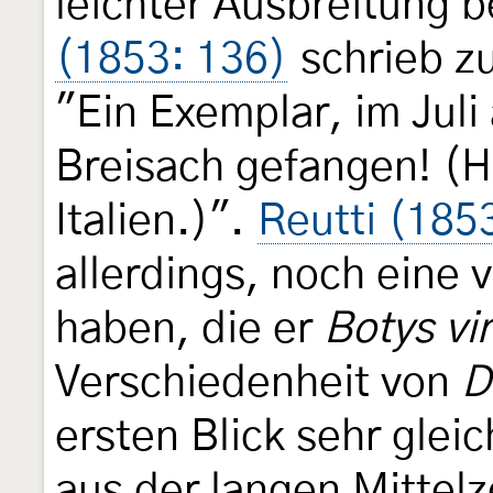
leichter Ausbreitung b
(1853: 136)
schrieb zu
"Ein Exemplar, im Jul
Breisach gefangen! (H
Italien.)".
Reutti (185
allerdings, noch eine
haben, die er
Botys vi
Verschiedenheit von
D
ersten Blick sehr gleic
aus der langen Mittelz