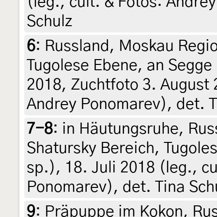
(leg., cult. & Fotos: Andre
Schulz
6
:
Russland, Moskau Regio
Tugolese Ebene, an Segge 
2018, Zuchtfoto 3. August 2
Andrey Ponomarev), det. T
7-8
:
in Häutungsruhe, Rus
Shatursky Bereich, Tugole
sp.), 18. Juli 2018 (leg., c
Ponomarev), det. Tina Sch
9
:
Präpuppe im Kokon, Rus