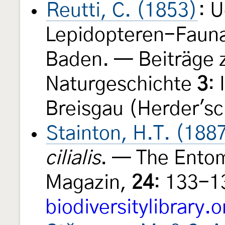
Reutti, C. (1853)
: 
Lepidopteren-Fauna
Baden. — Beiträge 
Naturgeschichte
3
: 
Breisgau (Herder's
Stainton, H.T. (188
cilialis
. — The Entom
Magazin,
24
: 133-1
biodiversitylibrary.o