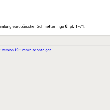
mmlung europäischer Schmetterlinge
8
: pl. 1-71.
-
Version
10
-
Verweise anzeigen
r 2002 von
Walter Schön
(
www.schmetterling-raupe.de
) als "Forum Sc
zember 2004 von
Erwin Rennwald
(fachliche Supervision) und
Jürgen R
06 wird es vom gemeinnützigen
Lepiforum e.V.
getragen.