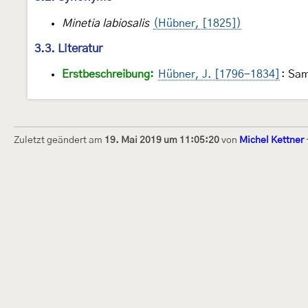
Minetia labiosalis
(Hübner, [1825])
3.3. Literatur
Erstbeschreibung:
Hübner, J. [1796-1834]
: Sa
Zuletzt geändert am
19. Mai 2019 um 11:05:20
von
Michel Kettner
Dieses Internetportal wurde am 16. Septembe
Raupen bestimmen" gegründet und am 23. De
(technische Betreuung) übernommen. Seit 20