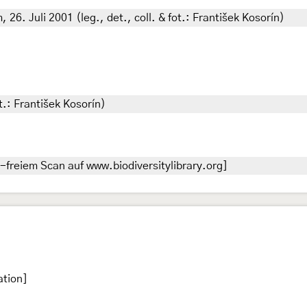
26. Juli 2001 (leg., det., coll. & fot.: František Kosorín)
t.: František Kosorín)
-freiem Scan auf www.biodiversitylibrary.org]
ation]