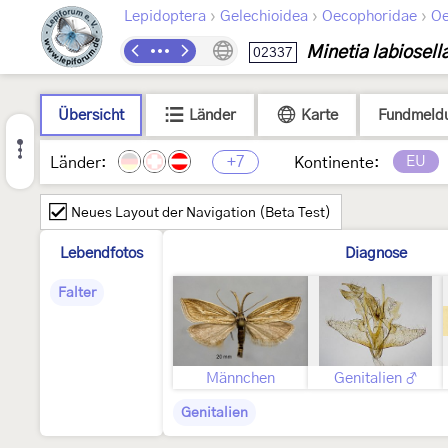
›
›
›
Lepidoptera
Gelechioidea
Oecophoridae
Oe
Minetia labiosell
02337
Übersicht
Länder
Karte
Fundmeld
+7
EU
Länder:
Kontinente:
Neues Layout der Navigation (Beta Test)
Lebendfotos
Diagnose
Falter
Männchen
Genitalien ♂
Genitalien