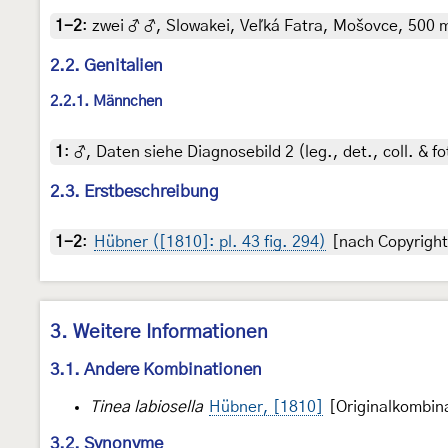
1-2
:
zwei ♂ ♂, Slowakei, Veľká Fatra, Mošovce, 500 m, 
2.2. Genitalien
2.2.1. Männchen
1
:
♂, Daten siehe Diagnosebild 2 (leg., det., coll. & fo
2.3. Erstbeschreibung
1-2
:
Hübner ([1810]: pl. 43 fig. 294)
[nach Copyright
3. Weitere Informationen
3.1. Andere Kombinationen
Tinea labiosella
Hübner, [1810]
[Originalkombin
3.2. Synonyme