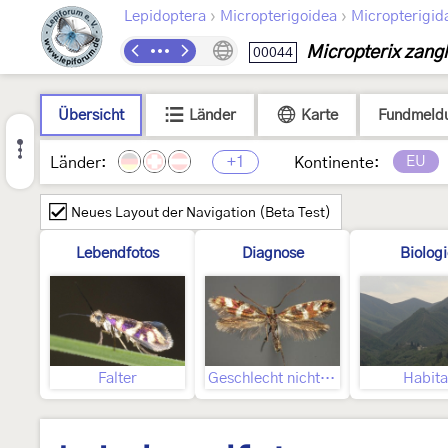
›
›
Lepidoptera
Micropterigoidea
Micropterigid
Micropterix zangh
00044
Übersicht
Länder
Karte
Fundmeld
+1
EU
Länder:
Kontinente:
Neues Layout der Navigation (Beta Test)
Lebendfotos
Diagnose
Biolog
Falter
Geschlecht nicht bestimmt
Habita