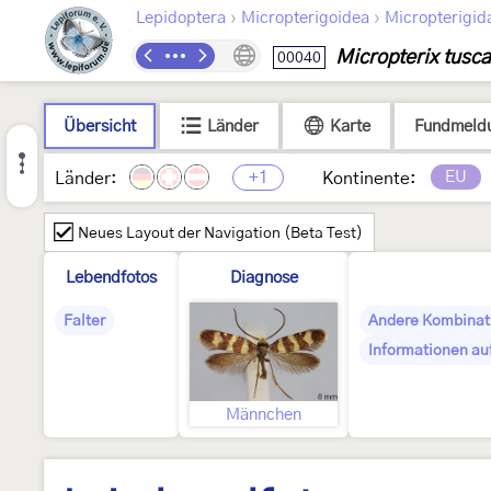
›
›
Lepidoptera
Micropterigoidea
Micropterigid
Micropterix tusca
00040
Übersicht
Länder
Karte
Fundmeld
+1
EU
Länder:
Kontinente:
Neues Layout der Navigation (Beta Test)
Lebendfotos
Diagnose
Falter
Andere Kombinat
Informationen au
Männchen