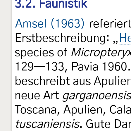
3.2. Faunistik
Amsel (1963)
referier
Erstbeschreibung: „
H
species of
Microptery
129—133, Pavia 1960.
beschreibt aus Apulien
neue Art
garganoensis
Toscana, Apulien, Cala
tuscaniensis
. Gute Da