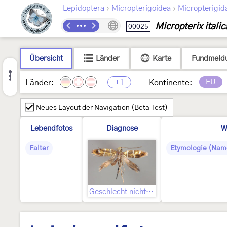
›
›
Lepidoptera
Micropterigoidea
Micropterigid
Micropterix italic
00025
Übersicht
Länder
Karte
Fundmeld
+1
EU
Länder:
Kontinente:
Neues Layout der Navigation (Beta Test)
Lebendfotos
Diagnose
W
Falter
Etymologie (Nam
Geschlecht nicht bestimmt