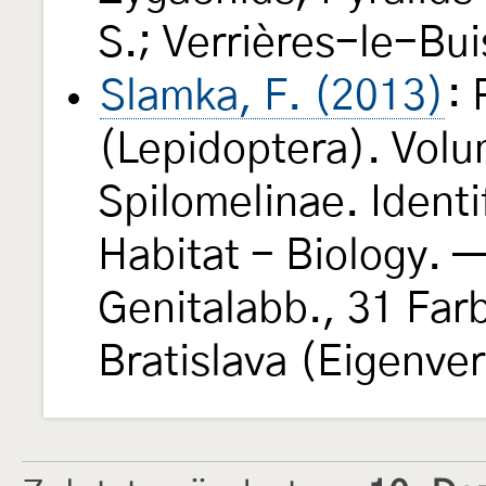
S.; Verrières-le-Bui
Slamka, F. (2013)
: 
(Lepidoptera). Volu
Spilomelinae. Identif
Habitat - Biology. —
Genitalabb., 31 Farb
Bratislava (Eigenve