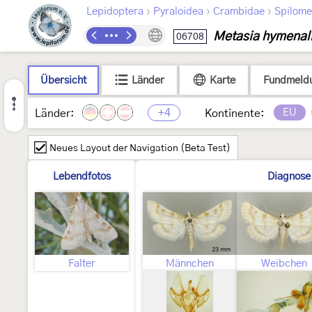
›
›
›
Lepidoptera
Pyraloidea
Crambidae
Spilome
Metasia hymenal
06708
Übersicht
Länder
Karte
Fundmeld
+4
EU
Länder:
Kontinente:
Neues Layout der Navigation (Beta Test)
Lebendfotos
Diagnose
Falter
Männchen
Weibchen