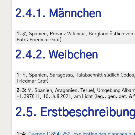
2.4.1. Männchen
1
:
♂, Spanien, Provinz Valencia, Bergland östlich von
Foto: Friedmar Graf)
2.4.2. Weibchen
1
:
♀, Spanien, Saragossa, Talabschnitt südlich Codos,
Friedmar Graf)
2-3
:
♀, Spanien, Aragonien, Teruel, Umgebung Albarr
-1.397011, 10. Juli 2021, am Licht (leg., gen. det. & 
2.5. Erstbeschreibun
1-4
:
Guenée (1854: 252, explication des planches p. 6,