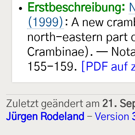
Erstbeschreibung:
N
(1999)
: A new cram
north-eastern part 
Crambinae). — Nota
155-159.
[PDF auf 
Zuletzt geändert am
21. Se
Jürgen Rodeland
-
Version