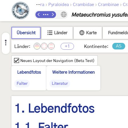
›
›
›
›
Lepidoptera
Pyraloidea
Crambidae
Crambinae
Cr
Metaeuchromius yusufel
Übersicht
Länder
Karte
Fundmeld
+1
AS
Länder:
Kontinente:
Neues Layout der Navigation (Beta Test)
Lebendfotos
Weitere Informationen
Falter
Literatur
1. Lebendfotos