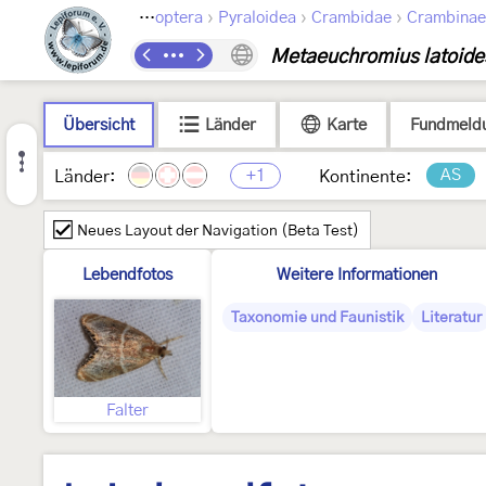
›
›
›
Lepidoptera
Pyraloidea
Crambidae
Crambinae
Metaeuchromius latoide
Übersicht
Länder
Karte
Fundmeld
+1
AS
Länder:
Kontinente:
Neues Layout der Navigation (Beta Test)
Lebendfotos
Weitere Informationen
Taxonomie und Faunistik
Literatur
Falter