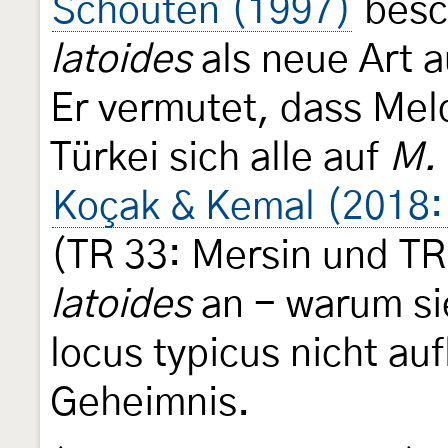
Schouten (1997)
besc
latoides
als neue Art a
Er vermutet, dass Me
Türkei sich alle auf
M. 
Koçak & Kemal (2018:
(TR 33: Mersin und TR
latoides
an - warum si
locus typicus nicht aufl
Geheimnis.