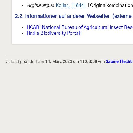
Argina argus
Kollar, [1844]
[Originalkombination
2.2. Informationen auf anderen Webseiten (externe 
[ICAR-National Bureau of Agricultural Insect Res
[India Biodiversity Portal]
Zuletzt geändert am
14. März 2023 um 11:08:38
von
Sabine Flech
Dieses Internetportal wurde am 16. Septembe
Raupen bestimmen" gegründet und am 23. De