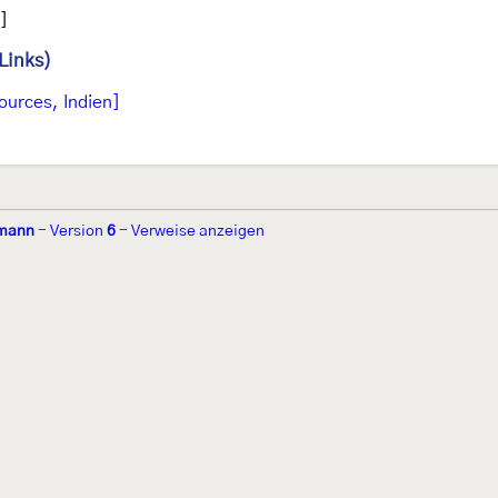
]
Links)
ources, Indien]
tmann
-
Version
6
-
Verweise anzeigen
r 2002 von
Walter Schön
(
www.schmetterling-raupe.de
) als "Forum Sc
zember 2004 von
Erwin Rennwald
(fachliche Supervision) und
Jürgen R