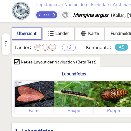
›
›
›
Lepidoptera
Noctuoidea
Erebidae
Arctiinae
Mangina argus
(Kollar, [
Übersicht
Länder
Karte
Fundmeld
+2
AS
Länder:
Kontinente:
Neues Layout der Navigation (Beta Test)
Lebendfotos
Falter
Raupe
Puppe