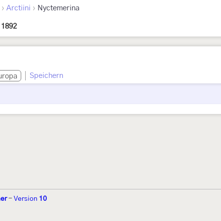
›
›
Arctiini
Nyctemerina
 1892
Speichern
uropa
ner
-
Version
10