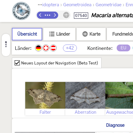
›
›
›
Lepidoptera
Geometroidea
Geometridae
Enn
Macaria alternat
07540
Übersicht
Länder
Karte
Fundmeld
+42
EU
Länder:
Kontinente:
Neues Layout der Navigation (Beta Test)
Falter
Aberration
Diagnose