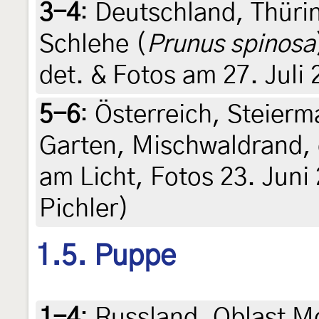
3-4
:
Deutschland, Thüri
Schlehe (
Prunus spinosa
det. & Fotos am 27. Juli
5-6
:
Österreich, Steierma
Garten, Mischwaldrand, 
am Licht, Fotos 23. Juni
Pichler)
1.5. Puppe
1-4
:
Russland, Oblast M