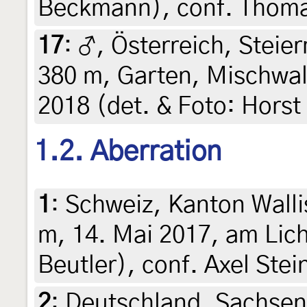
Beckmann), conf. Thoma
17
:
♂, Österreich, Steier
380 m, Garten, Mischwald
2018 (det. & Foto: Horst
1.2. Aberration
1
:
Schweiz, Kanton Walli
m, 14. Mai 2017, am Lich
Beutler), conf. Axel Stei
2
:
Deutschland, Sachsen