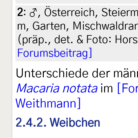
2
:
♂, Österreich, Steierm
m, Garten, Mischwaldran
(präp., det. & Foto: Hors
Forumsbeitrag]
Unterschiede der männ
Macaria notata
im
[Fo
Weithmann]
2.4.2. Weibchen