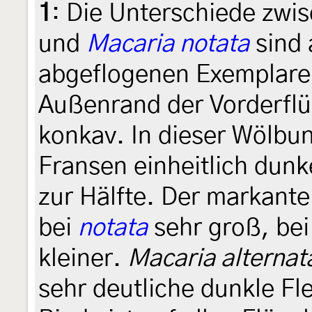
1
:
Die Unterschiede zwi
und
Macaria notata
sind 
abgeflogenen Exemplaren
Außenrand der Vorderflüg
konkav. In dieser Wölbu
Fransen einheitlich dunk
zur Hälfte. Der markante 
bei
notata
sehr groß, be
kleiner.
Macaria alternat
sehr deutliche dunkle Fl