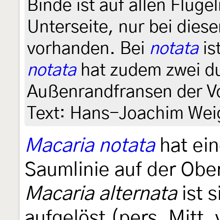
Binde ist auf allen Flüge
Unterseite, nur bei diese
vorhanden. Bei
notata
is
notata
hat zudem zwei du
Außenrandfransen der Vo
Text: Hans-Joachim Wei
Macaria notata
hat ei
Saumlinie auf der Ober
Macaria alternata
ist s
aufgelöst (pers. Mitt.