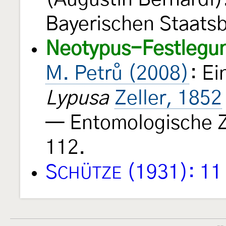
Bayerischen Staats
Neotypus-Festlegu
M. Petrů (2008)
: E
Lypusa
Zeller, 1852
— Entomologische Z
112.
S
(1931): 11
CHÜTZE