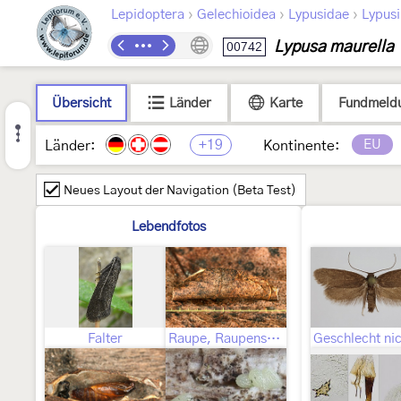
›
›
›
Lepidoptera
Gelechioidea
Lypusidae
Lypus
Lypusa maurella
00742
Übersicht
Länder
Karte
Fundmeld
+19
EU
Länder:
Kontinente:
Neues Layout der Navigation (Beta Test)
Lebendfotos
Falter
Raupe, Raupensack