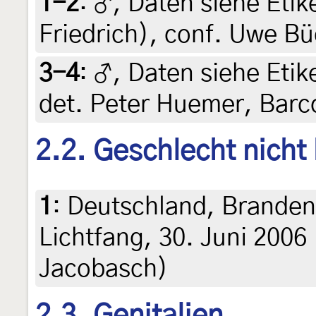
1-2
:
♂, Daten siehe Etiket
Friedrich), conf. Uwe B
3-4
:
♂, Daten siehe Etike
det. Peter Huemer, Bar
2.2. Geschlecht nicht
1
:
Deutschland, Branden
Lichtfang, 30. Juni 2006 
Jacobasch)
2.3. Genitalien