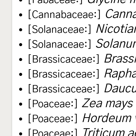
[Fabaceae:]
Canna
[Cannabaceae:]
Nicoti
[Solanaceae:]
Solanu
[Solanaceae:]
Brass
[Brassicaceae:]
Rapha
[Brassicaceae:]
Daucu
[Brassicaceae:]
Zea mays
[Poaceae:]
Hordeum 
[Poaceae:]
Triticum 
[Poaceae:]