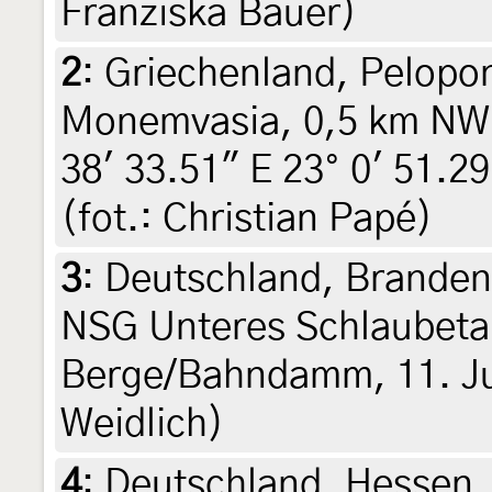
Franziska Bauer)
2
:
Griechenland, Pelopo
Monemvasia, 0,5 km NW 
38' 33.51" E 23° 0' 51.2
(fot.: Christian Papé)
3
:
Deutschland, Brande
NSG Unteres Schlaubeta
Berge/Bahndamm, 11. Jul
Weidlich)
4
:
Deutschland, Hessen,