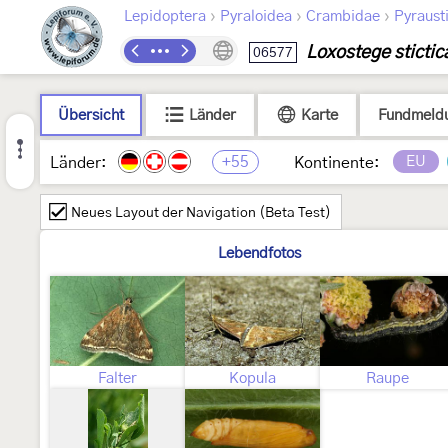
›
›
›
Lepidoptera
Pyraloidea
Crambidae
Pyraust
Loxostege stictic
06577
Übersicht
Länder
Karte
Fundmeld
+55
EU
Länder:
Kontinente:
Neues Layout der Navigation (Beta Test)
Lebendfotos
Falter
Kopula
Raupe