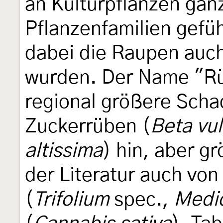
an Kulturpflanzen gan
Pflanzenfamilien geführ
dabei die Raupen auch
wurden. Der Name "Rü
regional größere Sch
Zuckerrüben (
Beta vul
altissima
) hin, aber g
der Literatur auch vo
(
Trifolium
spec.,
Medi