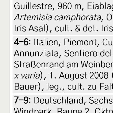
Guillestre, 960 m, Eiabl
Artemisia camphorata
, 
Iris Asal), cult. & det. Iri
4-6
:
Italien, Piemont, C
Annunziata, Sentiero del
Straßenrand am Weinber
x varia
), 1. August 2008 
Bauer), leg., cult. zu Fa
7-9
:
Deutschland, Sach
Windpark, Raupe 2. Okto