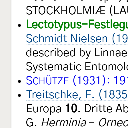
STOCKHOLMIÆ (LAU
Lectotypus-Festleg
Schmidt Nielsen (1
described by Linnae
Systematic Entomo
S
(1931): 19
CHÜTZE
Treitschke, F. (1835
Europa
10
. Dritte 
G.
Herminia
-
Orne