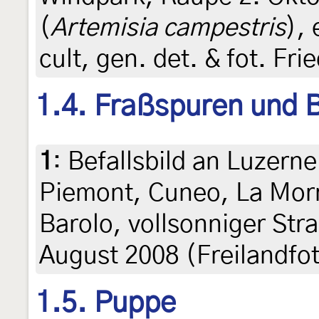
(
Artemisia campestris
), 
cult, gen. det. & fot. Fr
1.4. Fraßspuren und B
1
:
Befallsbild an Luzerne
Piemont, Cuneo, La Morr
Barolo, vollsonniger St
August 2008 (Freilandfo
1.5. Puppe