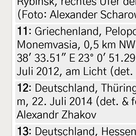
Rybinsk, rechtes Ufer de
(Foto: Alexander Scharow
11
:
Griechenland, Pelop
Monemvasia, 0,5 km NW 
38' 33.51" E 23° 0' 51.2
Juli 2012, am Licht (det.
12
:
Deutschland, Thüring
m, 22. Juli 2014 (det. & 
Alexandr Zhakov
13
:
Deutschland, Hessen