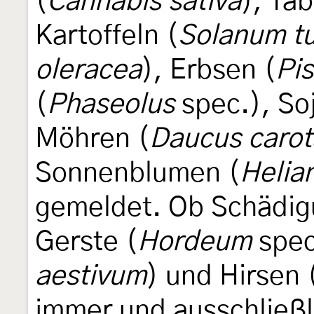
(
Cannabis sativa
), Tab
Kartoffeln (
Solanum t
oleracea
), Erbsen (
Pi
(
Phaseolus
spec.), So
Möhren (
Daucus carot
Sonnenblumen (
Helia
gemeldet. Ob Schädig
Gerste (
Hordeum
spec
aestivum
) und Hirsen 
immer und ausschließli