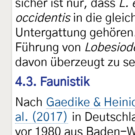
sicher ist nur, dass
L.
occidentis
in die glei
Untergattung gehören.
Führung von
Lobesiod
davon überzeugt zu se
4.3. Faunistik
Nach
Gaedike & Heini
al. (2017)
in Deutschl
vor 1980 aus Baden-W