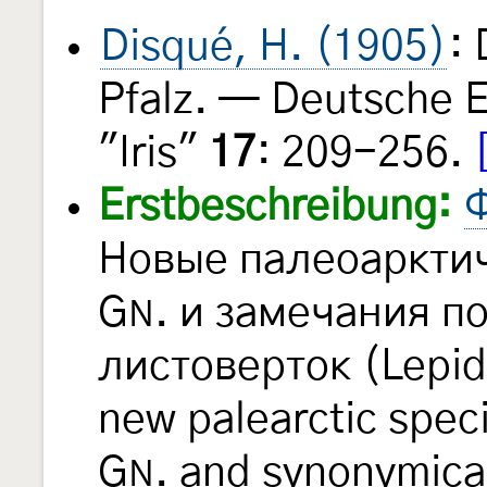
Disqué, H. (1905)
:
Pfalz. — Deutsche E
"Iris"
17
: 209-256.
Erstbeschreibung:
Ф
Новые палеоаркти
G
. и замечания п
N
листоверток (Lepido
new palearctic spec
G
. and synonymica
N