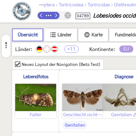
›
›
›
Lepidoptera
Tortricoidea
Tortricidae
Olethreuti
Lobesiodes occid
04789
Übersicht
Länder
Karte
Fundmeld
+11
EU
Länder:
Kontinente:
Neues Layout der Navigation (Beta Test)
Lebendfotos
Diagnose
Falter
Geschlecht nicht bestimmt
Genitalien 
Genitalien