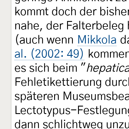
kommt doch der bisher
nahe, der Falterbeleg
(auch wenn
Mikkola
da
al. (2002: 49)
kommen 
es sich beim "
hepatic
Fehletikettierung durc
späteren Museumsbear
Lectotypus-Festlegung
dann schlichtweg unzu