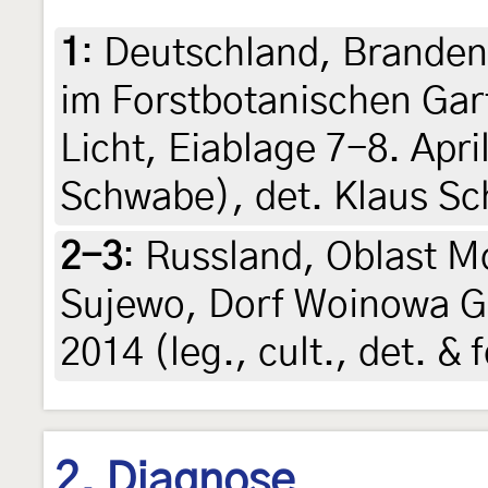
1
:
Deutschland, Branden
im Forstbotanischen Ga
Licht, Eiablage 7-8. Apri
Schwabe), det. Klaus S
2-3
:
Russland, Oblast M
Sujewo, Dorf Woinowa Go
2014 (leg., cult., det. &
2. Diagnose