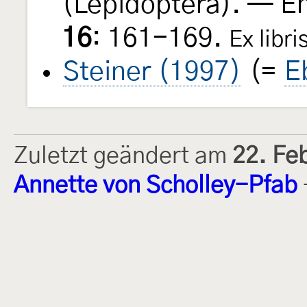
(Lepidoptera). — E
16
: 161-169.
Ex libr
Steiner (1997)
(=
E
Zuletzt geändert am
22. Fe
Annette von Scholley-Pfab