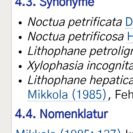
4.3. Synonyme
Noctua petrificata
D
Noctua petrificosa
H
Lithophane petrolig
Xylophasia incognit
Lithophane hepatic
Mikkola (1985)
, Fe
4.4. Nomenklatur