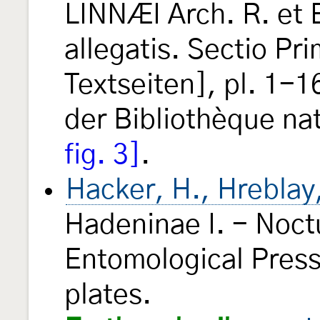
LINNÆI Arch. R. et E
allegatis. Sectio Pr
Textseiten], pl. 1-1
der Bibliothèque na
fig. 3]
.
Hacker, H., Hreblay
Hadeninae I. - Noct
Entomological Press
plates.