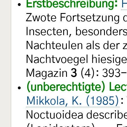
Erstbeschreibung:
H
Zwote Fortsetzung d
Insecten, besonder
Nachteulen als der 
Nachtvoegel hiesige
Magazin
3
(4): 393
(unberechtigte) Le
Mikkola, K. (1985)
:
Noctuoidea describe