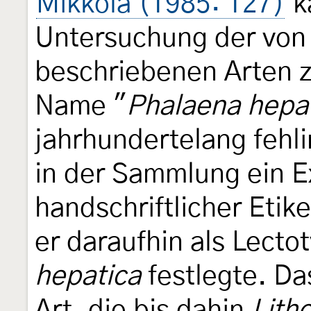
Mikkola (1985: 127)
k
Untersuchung der vo
beschriebenen Arten z
Name "
Phalaena hepa
jahrhundertelang fehli
in der Sammlung ein E
handschriftlicher Etike
er daraufhin als Lecto
hepatica
festlegte. Das
Art, die bis dahin
Lith