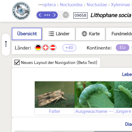
›
›
›
Lepidoptera
Noctuoidea
Noctuidae
Xyleninae
Lithophane socia
09658
Übersicht
Länder
Karte
Fundmeld
+40
EU
Länder:
Kontinente:
Neues Layout der Navigation (Beta Test)
Lebe
Falter
Ausgewachsene Raupe
Dia