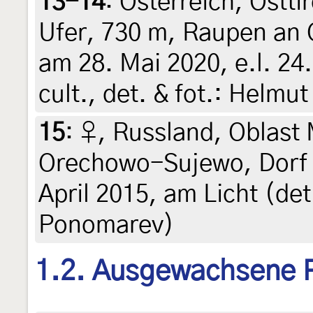
13-14
:
Österreich, Osttir
Ufer, 730 m, Raupen an 
am 28. Mai 2020, e.l. 24.
cult., det. & fot.: Helmu
15
:
♀, Russland, Oblast
Orechowo-Sujewo, Dorf 
April 2015, am Licht (de
Ponomarev)
1.2. Ausgewachsene 