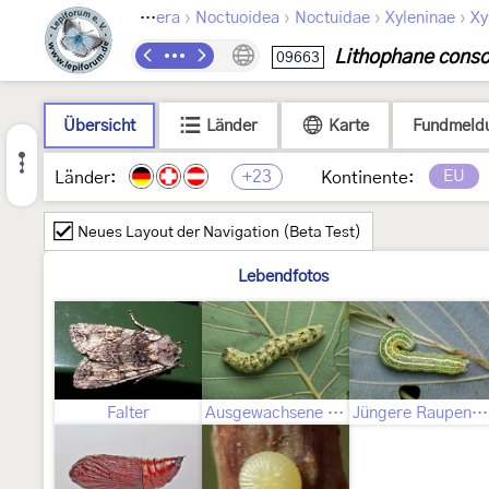
›
›
›
›
Lepidoptera
Noctuoidea
Noctuidae
Xyleninae
Xy
Lithophane conso
09663
Übersicht
Länder
Karte
Fundmeld
+23
EU
Länder:
Kontinente:
Neues Layout der Navigation (Beta Test)
Lebendfotos
Falter
Ausgewachsene Raupe
Jüngere Raupenstadien