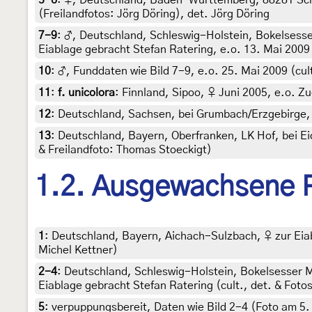
(Freilandfotos: Jörg Döring), det. Jörg Döring
7-9
:
♂, Deutschland, Schleswig-Holstein, Bokelsesser
Eiablage gebracht Stefan Ratering, e.o. 13. Mai 2009 
10
:
♂, Funddaten wie Bild 7-9, e.o. 25. Mai 2009 (cul
11
:
f. unicolora
: Finnland, Sipoo, ♀ Juni 2005, e.o. Z
12
:
Deutschland, Sachsen, bei Grumbach/Erzgebirge, c
13
:
Deutschland, Bayern, Oberfranken, LK Hof, bei Ei
& Freilandfoto: Thomas Stoeckigt)
1.2. Ausgewachsene 
1
:
Deutschland, Bayern, Aichach-Sulzbach, ♀ zur Eiab
Michel Kettner)
2-4
:
Deutschland, Schleswig-Holstein, Bokelsesser Mo
Eiablage gebracht Stefan Ratering (cult., det. & Fot
5
:
verpuppungsbereit, Daten wie Bild 2-4 (Foto am 5.