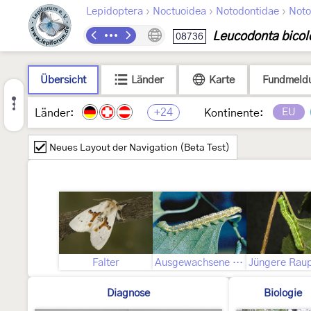
›
›
›
Lepidoptera
Noctuoidea
Notodontidae
Noto
Leucodonta bicol
08736
Übersicht
Länder
Karte
Fundmeld
+24
EU
Länder:
Kontinente:
Neues Layout der Navigation (Beta Test)
Falter
Ausgewachsene Raupe
Diagnose
Biologie