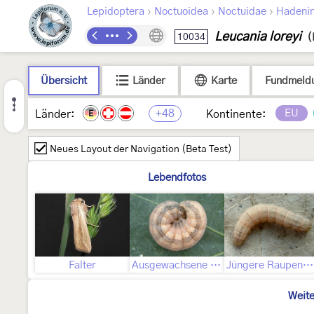
›
›
›
Lepidoptera
Noctuoidea
Noctuidae
Hadeni
Leucania loreyi
10034
(
Übersicht
Länder
Karte
Fundmeld
+48
EU
Länder:
Kontinente:
E
Neues Layout der Navigation (Beta Test)
Lebendfotos
Falter
Ausgewachsene Raupe
Jüngere Raupenstadien
Weite