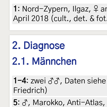
1
:
Nord-Zypern, Ilgaz, ♀ a
April 2018 (cult., det. & fo
2. Diagnose
2.1. Männchen
1-4
:
zwei ♂♂, Daten siehe E
Friedrich)
5
:
♂, Marokko, Anti-Atlas,