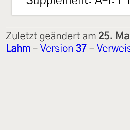
Supplement: A–I: i-
Zuletzt geändert am
25. Ma
Lahm
-
Version
37
-
Verwei