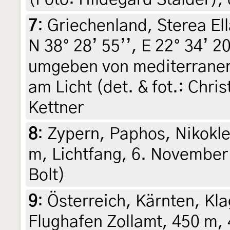
7
:
Griechenland, Sterea El
N 38° 28’ 55’’, E 22° 34’ 2
umgeben von mediterraner 
am Licht (det. & fot.: Chri
Kettner
8
:
Zypern, Paphos, Nikoklei
m, Lichtfang, 6. November 
Bolt)
9
:
Österreich, Kärnten, Kl
Flughafen Zollamt, 450 m, 