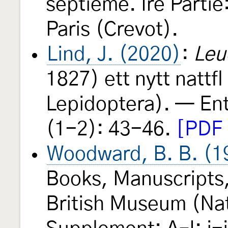
septième. Ire Partie
Paris (Crevot).
Lind, J. (2020)
:
Leu
1827) ett nytt nattfl
Lepidoptera). — Ent
(1-2): 43-46.
[PDF 
Woodward, B. B. (1
Books, Manuscripts,
British Museum (Natu