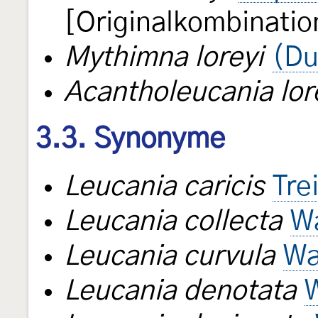
[Originalkombinatio
Mythimna loreyi
(Du
Acantholeucania lor
3.3. Synonyme
Leucania caricis
Tre
Leucania collecta
Wa
Leucania curvula
Wa
Leucania denotata