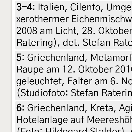
3-4
:
Italien, Cilento, Umg
xerothermer Eichenmischwa
2008 am Licht, 28. Oktober
Ratering), det. Stefan Rat
5
:
Griechenland, Metamorfo
Raupe am 12. Oktober 201
geleuchtet, Falter am 6. 
(Studiofoto: Stefan Raterin
6
:
Griechenland, Kreta, Agi
Hotelanlage auf Meereshö
(Foto: Hildegard Stalder)