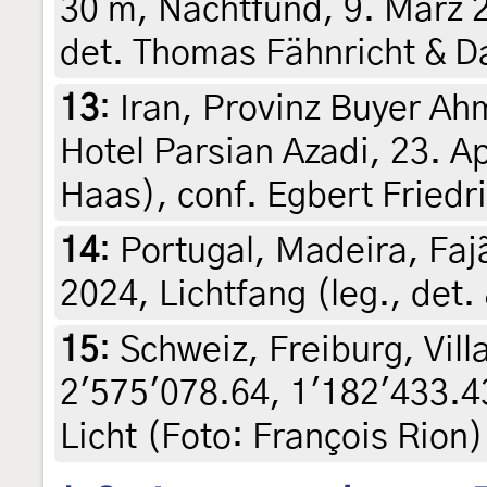
30 m, Nachtfund, 9. März 
det. Thomas Fähnricht & D
13
:
Iran, Provinz Buyer A
Hotel Parsian Azadi, 23. Ap
Haas), conf. Egbert Friedr
14
:
Portugal, Madeira, Faj
2024, Lichtfang (leg., det.
15
:
Schweiz, Freiburg, Vil
2'575'078.64, 1'182'433.
Licht (Foto: François Rion)