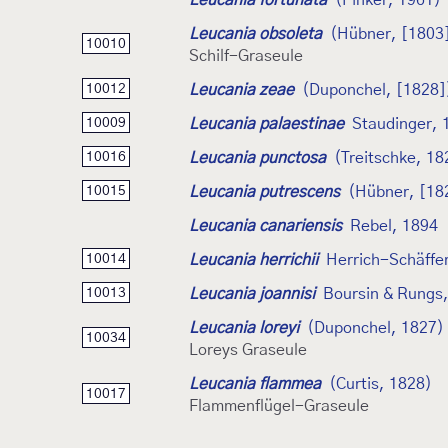
Leucania obsoleta
(Hübner, [1803
10010
Schilf-Graseule
Leucania zeae
(Duponchel, [1828]
10012
Leucania palaestinae
Staudinger, 
10009
Leucania punctosa
(Treitschke, 18
10016
Leucania putrescens
(Hübner, [18
10015
Leucania canariensis
Rebel, 1894
Leucania herrichii
Herrich-Schäffe
10014
Leucania joannisi
Boursin & Rungs
10013
Leucania loreyi
(Duponchel, 1827)
10034
Loreys Graseule
Leucania flammea
(Curtis, 1828)
10017
Flammenflügel-Graseule