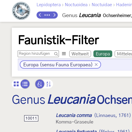
›
›
›
Lepidoptera
Noctuoidea
Noctuidae
Hadeni
Genus
Leucania
Ochsenheimer,
Faunistik-Filter
Weltweit
Europa
Mittele
Europa (sensu Fauna Europaea)
Genus
Leucania
Ochsen
Leucania comma
(Linnaeus, 1761)
10011
Komma-Graseule
Leucania fortunata
(Pinker, 1961)