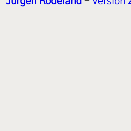
Jürgen Rodeland
-
Version