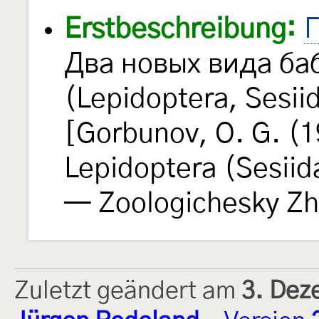
Erstbeschreibung:
Г
Два новых вида ба
(Lepidoptera, Sesii
[Gorbunov, O. G. (1
Lepidoptera (Sesiid
— Zoologichesky Zh
Zuletzt geändert am
3. Dez