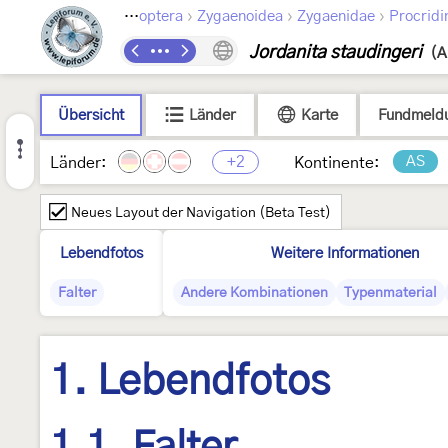
›
›
›
Lepidoptera
Zygaenoidea
Zygaenidae
Procridi
Jordanita staudingeri
(A
Übersicht
Länder
Karte
Fundmeld
+2
AS
Länder:
Kontinente:
Neues Layout der Navigation (Beta Test)
Lebendfotos
Weitere Informationen
Falter
Andere Kombinationen
Typenmaterial
1. Lebendfotos