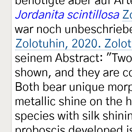
benötigte aber auf A
Jordanita scintillosa
Z
war noch unbeschrieb
Zolotuhin, 2020. Zolo
seinem Abstract: "Two
shown, and they are c
Both bear unique morp
metallic shine on the 
species with silk shini
proboscis developed i