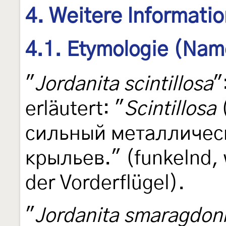
4. Weitere Informati
4.1. Etymologie (Nam
"
Jordanita scintillosa
"
erläutert: "
Scintillosa
(
сильный металличес
крыльев." (funkelnd,
der Vorderflügel).
"
Jordanita smaragdon