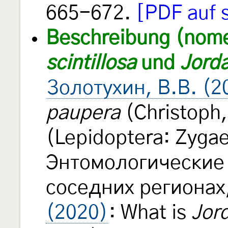
665-672.
[PDF auf s
Beschreibung (nom
scintillosa
und
Jord
Золотухин, В.В. (2
pauperа
(Сhristoph
(Lepidoptera: Zyga
Энтомологические 
соседних регионах
(2020)
: What is
Jor