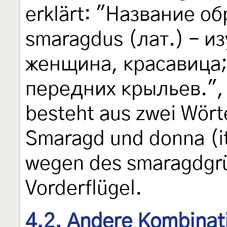
erklärt: "Название о
smaragdus (лат.) – из
женщина, красавица;
передних крыльев.", 
besteht aus zwei Wört
Smaragd und donna (it
wegen des smaragdgr
Vorderflügel.
4.2. Andere Kombinat