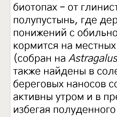
биотопах – от глинис
полупустынь, где де
понижений с обильно
кормится на местных
(собран на
Astragalus
также найдены в сол
береговых наносов с
активны утром и в п
избегая полуденного