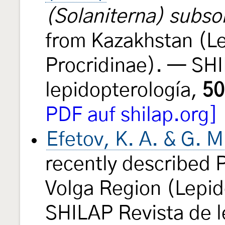
(Solaniterna) subso
from Kazakhstan (L
Procridinae). — SH
lepidopterología,
50
PDF auf shilap.org]
Efetov, K. A. & G. 
recently described P
Volga Region (Lepi
SHILAP Revista de 