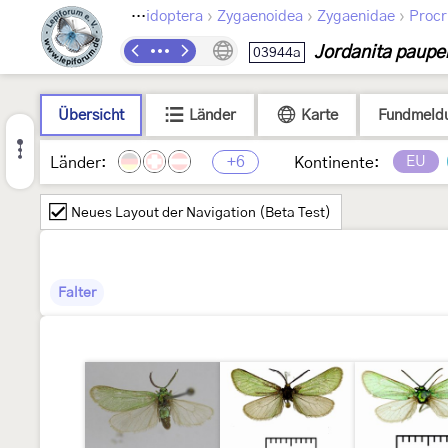
›
›
›
Lepidoptera
Zygaenoidea
Zygaenidae
Procr
Jordanita paupe
03944a
Übersicht
Länder
Karte
Fundmeld
+6
EU
Länder:
Kontinente:
Neues Layout der Navigation (Beta Test)
Falter