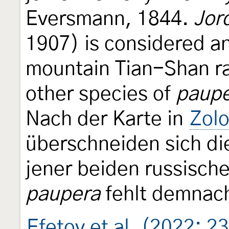
Eversmann, 1844.
Jor
1907) is considered a
mountain Tian-Shan ran
other species of
paup
Nach der Karte in
Zolo
überschneiden sich di
jener beiden russisch
paupera
fehlt demnach
Efetov et al. (2022: 2