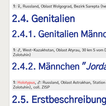
1
:
♀, Russland, Oblast Wolgograd, Bezirk Sarepta (heu
2.4. Genitalien
2.4.1. Genitalien Männ
1
:
♂, West-Kazakhstan, Oblast Atyrau, 30 km S vom D
Zolotuhin)
2.4.2. Männchen "
Jord
1
:
Holotypus
, ♂: Russland, Oblast Astrakhan, Station M
Zolotuhin), coll. ZISP
2.5. Erstbeschreibun