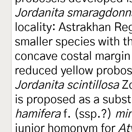
Jordanita smaragdonn
locality: Astrakhan Reg
smaller species with t
concave costal margin 
reduced yellow probos
Jordanita scintillosa
Zo
is proposed as a subst
hamifera
f. (ssp.?)
mi
junior homonym for
At