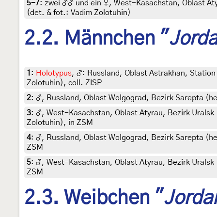
5-7
:
zwei ♂♂ und ein ♀, West-Kasachstan, Oblast Aty
(det. & fot.: Vadim Zolotuhin)
2.2. Männchen "
Jord
1
:
Holotypus
, ♂: Russland, Oblast Astrakhan, Station M
Zolotuhin), coll. ZISP
2
:
♂, Russland, Oblast Wolgograd, Bezirk Sarepta (he
3
:
♂, West-Kasachstan, Oblast Atyrau, Bezirk Uralsk (
Zolotuhin), in ZSM
4
:
♂, Russland, Oblast Wolgograd, Bezirk Sarepta (heu
ZSM
5
:
♂, West-Kasachstan, Oblast Atyrau, Bezirk Uralsk (
ZSM
2.3. Weibchen "
Jorda