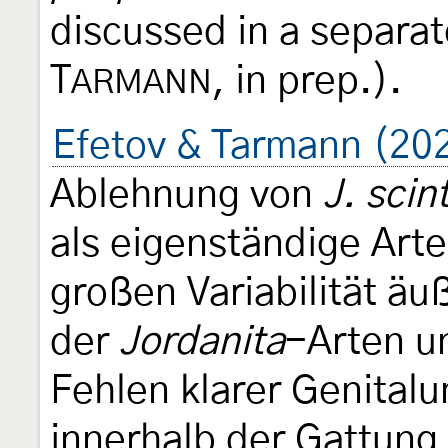
discussed in a separat
T
, in prep.).
ARMANN
Efetov & Tarmann (20
Ablehnung von
J. scin
als eigenständige Arte
großen Variabilität ä
der
Jordanita
-Arten u
Fehlen klarer Genital
innerhalb der Gattun