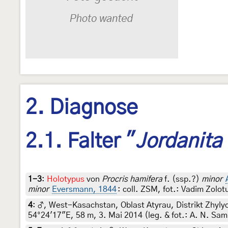
2. Diagnose
2.1. Falter "
Jordanita 
1-3
:
Holotypus
von
Procris hamifera
f. (ssp.?)
minor
minor
Eversmann, 1844
: coll. ZSM, fot.: Vadim Zolot
4
:
♂, West-Kasachstan, Oblast Atyrau, Distrikt Zhyly
54°24′17″E, 58 m, 3. Mai 2014 (leg. & fot.: A. N. Sam