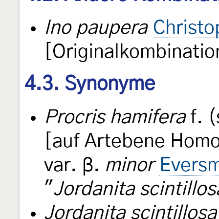
Ino paupera
Christo
[Originalkombinatio
4.3. Synonyme
Procris hamifera
f. 
[auf Artebene Hom
var. β.
minor
Evers
"
Jordanita scintillos
Jordanita scintillosa