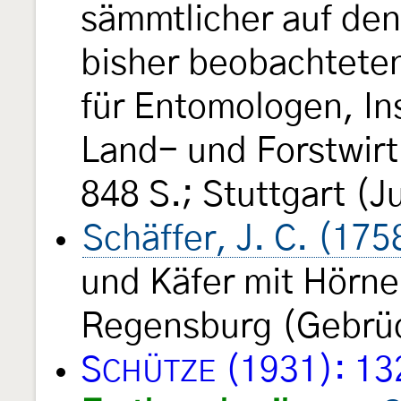
sämmtlicher auf den
bisher beobachtete
für Entomologen, In
Land- und Forstwir
848 S.; Stuttgart (J
Schäffer, J. C. (175
und Käfer mit Hörnern
Regensburg (Gebrüd
S
(1931): 13
CHÜTZE