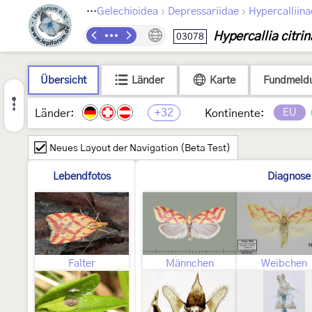
›
›
›
Lepidoptera
Gelechioidea
Depressariidae
Hypercalliina
Hypercallia citrin
03078
Übersicht
Länder
Karte
Fundmeld
+32
EU
Länder:
Kontinente:
Neues Layout der Navigation (Beta Test)
Lebendfotos
Diagnose
Falter
Männchen
Weibchen