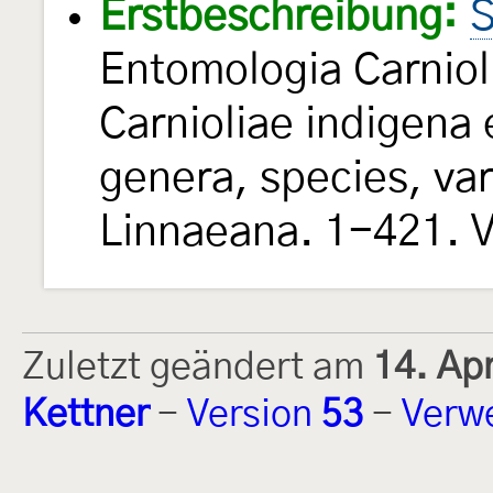
Erstbeschreibung:
S
Entomologia Carniol
Carnioliae indigena e
genera, species, va
Linnaeana. 1-421. V
Zuletzt geändert am
14. Ap
Kettner
-
Version
53
-
Verw