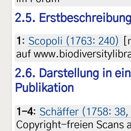
2.5. Erstbeschreibun
1
:
Scopoli (1763: 240)
[n
auf www.biodiversitylibr
2.6. Darstellung in ei
Publikation
1-4
:
Schäffer (1758: 38, p
Copyright-freien Scans 