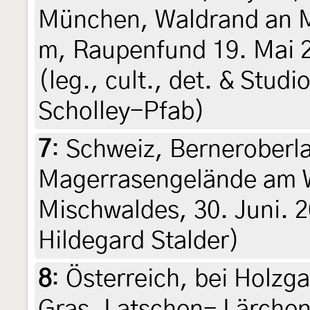
München, Waldrand an M
m, Raupenfund 19. Mai 20
(leg., cult., det. & Stud
Scholley-Pfab)
7
:
Schweiz, Berneroberla
Magerrasengelände am 
Mischwaldes, 30. Juni. 20
Hildegard Stalder)
8
:
Österreich, bei Holzga
Gras, Latschen- Lärchen