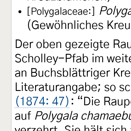
Polyga
[Polygalaceae:]
(Gewöhnliches Kre
Der oben gezeigte Ra
Scholley-Pfab im wei
an Buchsblättriger Kre
Literaturangabe; so s
(1874: 47)
: “Die Raup
auf
Polygala chamaeb
verzehrt. Sie hält sic