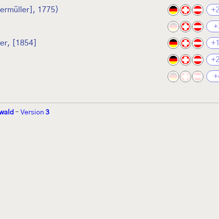
fermüller], 1775)
+
+
er, [1854]
+
+
+
wald
-
Version
3