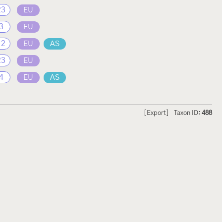
23
EU
3
EU
12
EU
AS
23
EU
4
EU
AS
[Export]
Taxon ID:
488