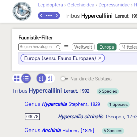
›
›
›
Lepidoptera
Gelechioidea
Depressariidae
H
Tribus
Hypercalliini
Leraut, 19
Faunistik-Filter
Weltweit
Europa
Mittele
Europa (sensu Fauna Europaea)
Nur direkte Subtaxa
Hypercalliini
Tribus
Leraut, 1992
6 Species
Genus
Hypercallia
Stephens, 1829
1 Species
Hypercallia citrinalis
(Scopoli, 176
03078
Genus
Anchinia
Hübner, [1825]
5 Species