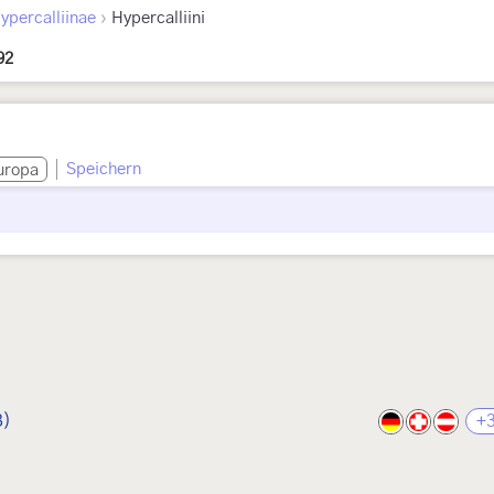
›
ypercalliinae
Hypercalliini
92
Speichern
uropa
3)
+