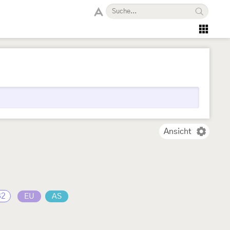
Ansicht
32
EU
AS