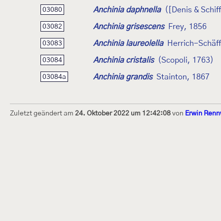
Anchinia daphnella
([Denis & Schif
03080
Anchinia grisescens
Frey, 1856
03082
Anchinia laureolella
Herrich-Schäff
03083
Anchinia cristalis
(Scopoli, 1763)
03084
Anchinia grandis
Stainton, 1867
03084a
Zuletzt geändert am
24. Oktober 2022 um 12:42:08
von
Erwin Renn