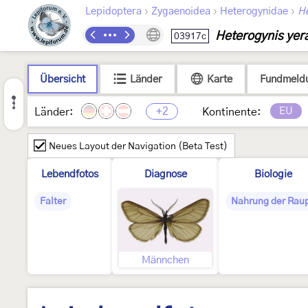
›
›
›
Lepidoptera
Zygaenoidea
Heterogynidae
He
Heterogynis yer
03917c
Übersicht
Länder
Karte
Fundmeld
+2
EU
Länder:
Kontinente:
Neues Layout der Navigation (Beta Test)
Lebendfotos
Diagnose
Biologie
Falter
Nahrung der Rau
Männchen