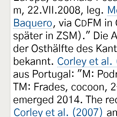
m, 22.VII.2008, leg.
Mo
Baquero
, via C
FM in
D
später in ZSM)." Die A
der Osthälfte des Kan
bekannt.
Corley et al.
aus Portugal: "M: Pod
TM: Frades, cocoon, 2
emerged 2014. The rec
Corley et al. (2007)
a