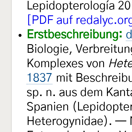
Lepidopterología 2
[PDF auf redalyc.or
Erstbeschreibung:
d
Biologie, Verbreitu
Komplexes von
Hete
1837
mit Beschreib
sp. n. aus dem Kant
Spanien (Lepidopte
Heterogynidae). — 