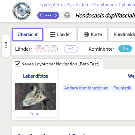
›
›
›
Lepidoptera
Pyraloidea
Crambidae
Cybalom
Hendecasis duplifasciali
Übersicht
Länder
Karte
Fundmeld
+4
AS
Länder:
Kontinente:
Neues Layout der Navigation (Beta Test)
Lebendfotos
Wei
Andere Kombinationen
Faunistik
Falter