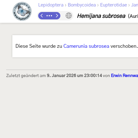
›
›
›
Lepidoptera
Bombycoidea
Eupterotidae
Jan
Hemijana subrosea
(Auri
Diese Seite wurde zu
Camerunia subrosea
verschoben
Zuletzt geändert am
9. Januar 2026 um 23:00:14
von
Erwin Rennwa