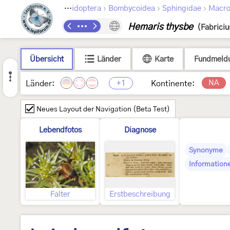
›
›
›
Lepidoptera
Bombycoidea
Sphingidae
Macro
Hemaris thysbe
(Fabriciu
Übersicht
Länder
Karte
Fundmeld
+1
NA
Länder:
Kontinente:
Neues Layout der Navigation (Beta Test)
Lebendfotos
Diagnose
Synonyme
Information
Falter
Erstbeschreibung