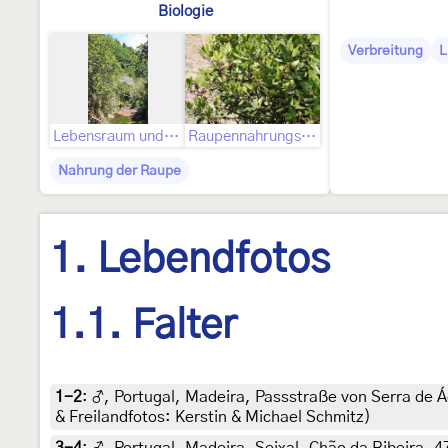
Biologie
Verbreitung
L
Lebensraum und Lebensweise
Raupennahrungspflanzen
Nahrung der Raupe
1. Lebendfotos
1.1. Falter
1-2
:
♂, Portugal, Madeira, Passstraße von Serra de Á
& Freilandfotos: Kerstin & Michael Schmitz)
3-4
:
♂, Portugal, Madeira, Seixal, Chão da Ribeira, 4