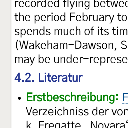
recorded flying betwe
the period February t
spends much of its tim
(Wakeham-Dawson, Sal
may be under-represen
4.2. Literatur
Erstbeschreibung:
F
Verzeichniss der vo
k. Fregatte „Novar