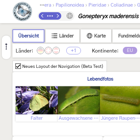
›
›
›
›
Lepidoptera
Papilionoidea
Pieridae
Coliadinae
G
Gonepteryx maderensis
Übersicht
Länder
Karte
Fundmeld
+1
EU
Länder:
Kontinente:
Neues Layout der Navigation (Beta Test)
Lebendfotos
Falter
Ausgewachsene Raupe
Jüngere Raupenstadien