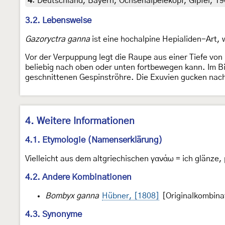
4
:
Deutschland, Bayern, Ochsenälpelekopf, Gipfel, 19
3.2. Lebensweise
Gazoryctra ganna
ist eine hochalpine Hepialiden-Art, w
Vor der Verpuppung legt die Raupe aus einer Tiefe von
beliebig nach oben oder unten fortbewegen kann. Im Bi
geschnittenen Gespinströhre. Die Exuvien gucken nac
4. Weitere Informationen
4.1. Etymologie (Namenserklärung)
Vielleicht aus dem altgriechischen γανἀω = ich glänze,
4.2. Andere Kombinationen
Bombyx ganna
Hübner, [1808]
[Originalkombina
4.3. Synonyme