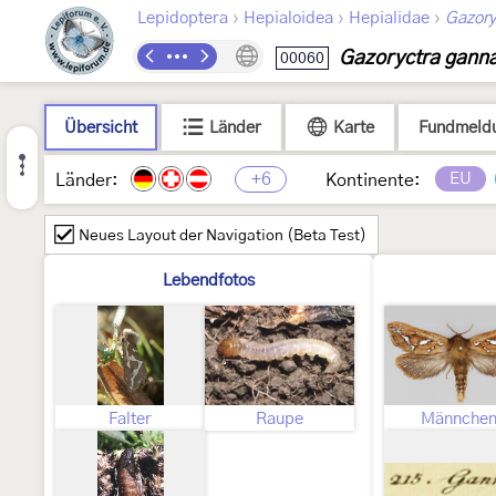
›
›
›
Lepidoptera
Hepialoidea
Hepialidae
Gazory
Gazoryctra gann
00060
Übersicht
Länder
Karte
Fundmeld
+6
EU
Länder:
Kontinente:
Neues Layout der Navigation (Beta Test)
Lebendfotos
Falter
Raupe
Männche