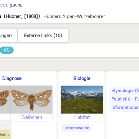
ctra
ganna
a
(Hübner, [1808])
Hübners Alpen-Wurzelbohrer
ungen
Externe Links (10)
AS
Diagnose
Biologie
Etymologie (
Faunistik
Pu
Informationen
n
Weibchen
Habitat
Lebensweise