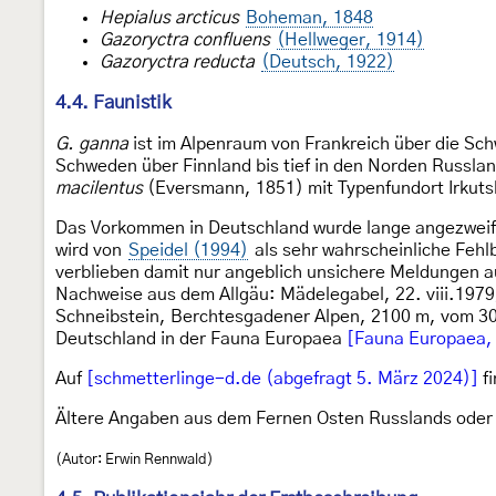
Hepialus arcticus
Boheman, 1848
Gazoryctra confluens
(Hellweger, 1914)
Gazoryctra reducta
(Deutsch, 1922)
4.4. Faunistik
G. ganna
ist im Alpenraum von Frankreich über die Sch
Schweden über Finnland bis tief in den Norden Russla
macilentus
(Eversmann, 1851) mit Typenfundort Irkuts
Das Vorkommen in Deutschland wurde lange angezweif
wird von
Speidel (1994)
als sehr wahrscheinliche Feh
verblieben damit nur angeblich unsichere Meldungen 
Nachweise aus dem Allgäu: Mädelegabel, 22. viii.1979; 
Schneibstein, Berchtesgadener Alpen, 2100 m, vom 30.
Deutschland in der Fauna Europaea
[Fauna Europaea, 
Auf
[schmetterlinge-d.de (abgefragt 5. März 2024)]
fi
Ältere Angaben aus dem Fernen Osten Russlands oder a
(Autor: Erwin Rennwald)