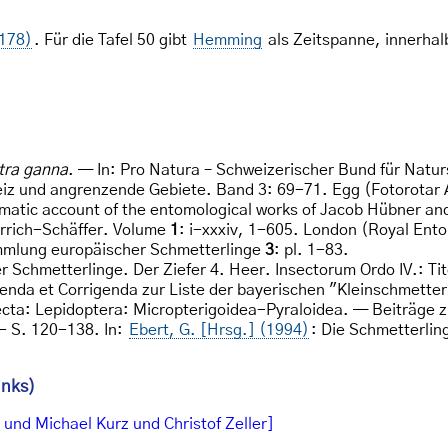
178)
. Für die Tafel 50 gibt
Hemming
als Zeitspanne, innerhalb
tra ganna
. — In: Pro Natura – Schweizerischer Bund für Natu
iz und angrenzende Gebiete. Band 3: 69-71. Egg (Fotorotar 
ematic account of the entomological works of Jacob Hübner and
errich-Schäffer. Volume
1
: i-xxxiv, 1-605. London (Royal Ento
mmlung europäischer Schmetterlinge
3
: pl. 1-83.
Schmetterlinge. Der Ziefer 4. Heer. Insectorum Ordo IV.: Tite
enda et Corrigenda zur Liste der bayerischen "Kleinschmette
cta: Lepidoptera: Micropterigoidea-Pyraloidea. — Beiträge 
 - S. 120-138. In:
Ebert, G. [Hrsg.] (1994)
: Die Schmetterli
inks)
und Michael Kurz und Christof Zeller]