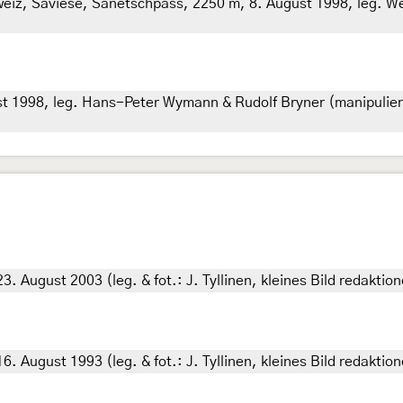
hweiz, Savièse, Sanetschpass, 2250 m, 8. August 1998, leg. 
 1998, leg. Hans-Peter Wymann & Rudolf Bryner (manipuliert
. August 2003 (leg. & fot.: J. Tyllinen, kleines Bild redakti
. August 1993 (leg. & fot.: J. Tyllinen, kleines Bild redakti