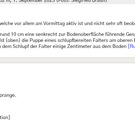
02 m, 1. September 2023 (Foto: Siegfried Braun)
elche vor allem am Vormittag aktiv ist und nicht sehr oft beob
 rund 10 cm eine senkrecht zur Bodenoberfläche führende Gesp
ld (oben) die Puppe eines schlupfbereiten Falters am oberen 
h dem Schlupf der Falter einige Zentimeter aus dem Boden
[Ru
 prange.
tion]