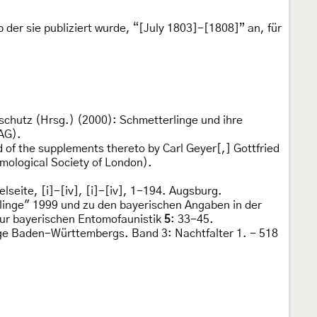
 der sie publiziert wurde, “[July 1803]-[1808]” an, für
rschutz (Hrsg.) (2000): Schmetterlinge und ihre
AG).
 of the supplements thereto by Carl Geyer[,] Gottfried
mological Society of London).
lseite, [i]-[iv], [i]-[iv], 1-194. Augsburg.
rlinge" 1999 und zu den bayerischen Angaben in der
zur bayerischen Entomofaunistik
5
: 33-45.
nge Baden-Württembergs. Band 3: Nachtfalter 1. - 518