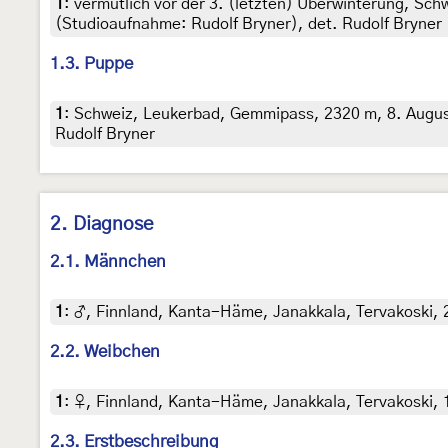
1
:
vermutlich vor der 3. (letzten) Überwinterung, Sc
(Studioaufnahme: Rudolf Bryner), det. Rudolf Bryner
1.3. Puppe
1
:
Schweiz, Leukerbad, Gemmipass, 2320 m, 8. August
Rudolf Bryner
2. Diagnose
2.1. Männchen
1
:
♂, Finnland, Kanta-Häme, Janakkala, Tervakoski, 23
2.2. Weibchen
1
:
♀, Finnland, Kanta-Häme, Janakkala, Tervakoski, 16
2.3. Erstbeschreibung