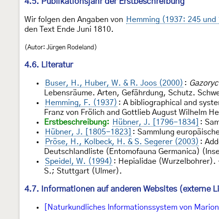
4.5. Publikationsjahr der Erstbeschreibung
Wir folgen den Angaben von
Hemming (1937: 245 und 
den Text Ende Juni 1810.
(Autor: Jürgen Rodeland)
4.6. Literatur
Buser, H., Huber, W. & R. Joos (2000)
:
Gazoryc
Lebensräume. Arten, Gefährdung, Schutz. Schwe
Hemming, F. (1937)
: A bibliographical and syst
Franz von Frölich and Gottlieb August Wilhelm H
Erstbeschreibung:
Hübner, J. [1796-1834]
: Sa
Hübner, J. [1805-1823]
: Sammlung europäischer 
Pröse, H., Kolbeck, H. & S. Segerer (2003)
: Add
Deutschlandliste (Entomofauna Germanica) (Inse
Speidel, W. (1994)
: Hepialidae (Wurzelbohrer).
S.; Stuttgart (Ulmer).
4.7. Informationen auf anderen Websites (externe L
[Naturkundliches Informationssystem von Marion 