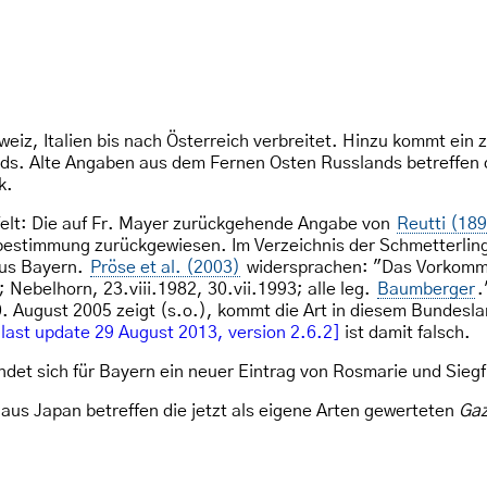
weiz, Italien bis nach Österreich verbreitet. Hinzu kommt ein
nds. Alte Angaben aus dem Fernen Osten Russlands betreffen 
k.
elt: Die auf Fr. Mayer zurückgehende Angabe von
Reutti (18
lbestimmung zurückgewiesen. Im Verzeichnis der Schmetterli
aus Bayern.
Pröse et al. (2003)
widersprachen: "Das Vorkommen
Nebelhorn, 23.viii.1982, 30.vii.1993; alle leg.
Baumberger
.
 August 2005 zeigt (s.o.), kommt die Art in diesem Bundeslan
last update 29 August 2013, version 2.6.2]
ist damit falsch.
ndet sich für Bayern ein neuer Eintrag von Rosmarie und Sieg
us Japan betreffen die jetzt als eigene Arten gewerteten
Gaz