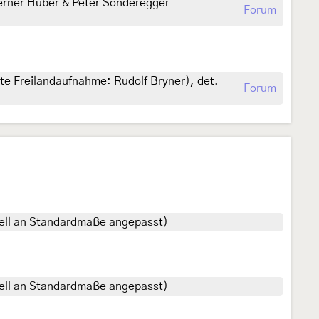
Werner Huber & Peter Sonderegger
Forum
e Freilandaufnahme: Rudolf Bryner), det.
Forum
onell an Standardmaße angepasst)
onell an Standardmaße angepasst)