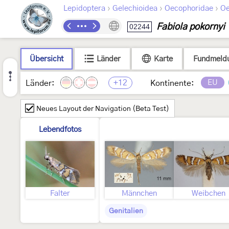
›
›
›
Lepidoptera
Gelechioidea
Oecophoridae
Oe
Fabiola pokornyi
02244
Übersicht
Länder
Karte
Fundmeld
+12
EU
Länder:
Kontinente:
Neues Layout der Navigation (Beta Test)
Lebendfotos
Falter
Männchen
Weibchen
Genitalien