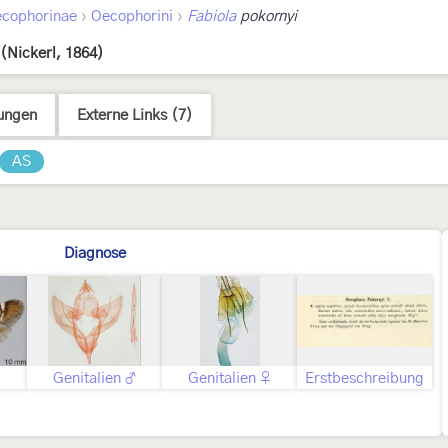
›
›
cophorinae
Oecophorini
Fabiola
pokornyi
(Nickerl, 1864)
ungen
Externe Links (7)
AS
Diagnose
Genitalien ♂
Genitalien ♀
Erstbeschreibung