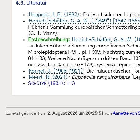
4.3. Literatur
Heppner, J. B. (1982)
: Dates of selected Lepido
Herrich-Schäffer, G. A. W. („1849“) [1847-185
Hübner's Sammlung europäischer Schmetterlinge. 
(G. J. Manz).
Erstbeschreibung:
Herrich-Schäffer, G. A. W. (
zu Jakob Hübner's Sammlung europäischer Schmette
Microlepidoptera I-VIII, pl. I-XIV; Nachtrag zu
81-133; Weitere Nachträge zum dritten Band 13
und zweiten Bande 167-178; Systema Lepidopter
Kennel, J. (1908-1921)
: Die Palaearktischen To
Meert, R. (2021)
:
Eupoecilia sanguisorbana
(Lep
S
(1931): 113
CHÜTZE
Zuletzt geändert am
2. August 2026 um 20:25:51
von
Annette von 