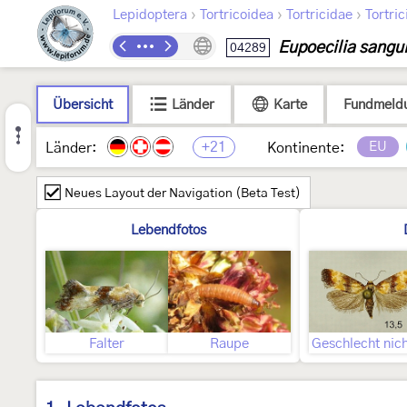
›
›
›
Lepidoptera
Tortricoidea
Tortricidae
Tortric
Eupoecilia sangu
04289
Übersicht
Länder
Karte
Fundmeld
+21
EU
Länder:
Kontinente:
Neues Layout der Navigation (Beta Test)
Lebendfotos
Falter
Raupe