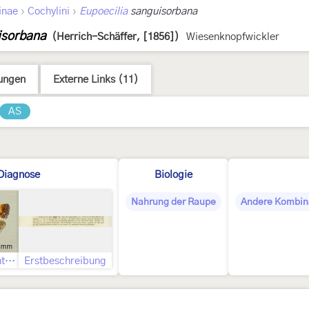
›
›
inae
Cochylini
Eupoecilia
sanguisorbana
isorbana
(Herrich-Schäffer, [1856])
Wiesenknopfwickler
ungen
Externe Links (11)
AS
Diagnose
Biologie
Nahrung der Raupe
Andere Kombin
Geschlecht nicht bestimmt
Erstbeschreibung