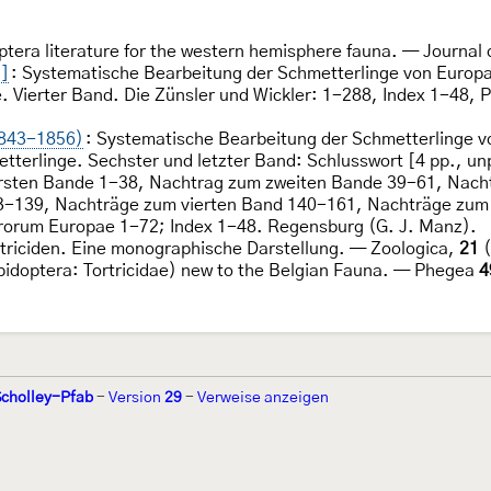
ptera literature for the western hemisphere fauna. — Journal 
5]
: Systematische Bearbeitung der Schmetterlinge von Europa
Vierter Band. Die Zünsler und Wickler: 1-288, Index 1-48, Py
1843-1856)
: Systematische Bearbeitung der Schmetterlinge v
rlinge. Sechster und letzter Band: Schlusswort [4 pp., unpagi
m ersten Bande 1-38, Nachtrag zum zweiten Bande 39-61, Nach
3-139, Nachträge zum vierten Band 140-161, Nachträge zum 
orum Europae 1-72; Index 1-48. Regensburg (G. J. Manz).
rtriciden. Eine monographische Darstellung. — Zoologica,
21
(
idoptera: Tortricidae) new to the Belgian Fauna. — Phegea
4
Scholley-Pfab
-
Version
29
-
Verweise anzeigen