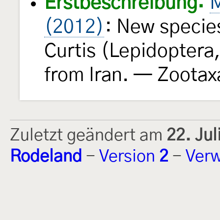
Erstbeschreibung:
M
(2012)
: New specie
Curtis (Lepidoptera
from Iran. — Zoota
Zuletzt geändert am
22. Ju
Rodeland
-
Version
2
-
Verw