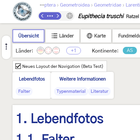
›
›
›
Lepidoptera
Geometroidea
Geometridae
Larent
Eupithecia truschi
Ratzel
Übersicht
Länder
Karte
Fundmeld
+1
AS
Länder:
Kontinente:
Neues Layout der Navigation (Beta Test)
Lebendfotos
Weitere Informationen
Falter
Typenmaterial
Literatur
1. Lebendfotos