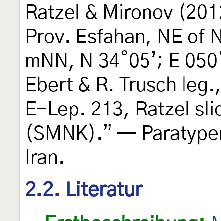
Ratzel & Mironov (2012
Prov. Esfahan, NE of 
mNN, N 34˚05’; E 050˚
Ebert & R. Trusch leg
E-Lep. 213, Ratzel sl
(SMNK).” — Paratypen
Iran.
2.2. Literatur