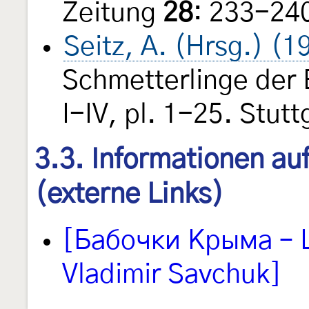
Zeitung
28
: 233-240
Seitz, A. (Hrsg.) (
Schmetterlinge der
I-IV, pl. 1-25. Stut
3.3. Informationen au
(externe Links)
[Бабочки Крыма – L
Vladimir Savchuk]