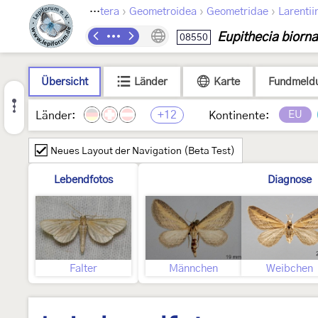
›
›
›
Lepidoptera
Geometroidea
Geometridae
Larentii
Eupithecia biorna
08550
Übersicht
Länder
Karte
Fundmeld
+12
EU
Länder:
Kontinente:
Neues Layout der Navigation (Beta Test)
Lebendfotos
Diagnose
Falter
Männchen
Weibchen