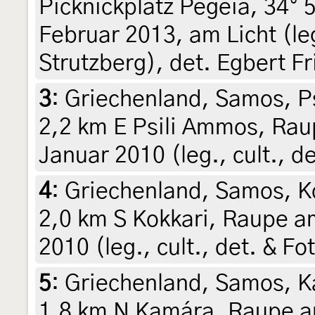
Picknickplatz Pegeia, 34° 5
Februar 2013, am Licht (le
Strutzberg), det. Egbert Fr
3
:
Griechenland, Samos, P
2,2 km E Psili Ammos, Raup
Januar 2010 (leg., cult., de
4
:
Griechenland, Samos, Ko
2,0 km S Kokkari, Raupe am
2010 (leg., cult., det. & Fo
5
:
Griechenland, Samos, K
1,8 km N Kamára, Raupe am 