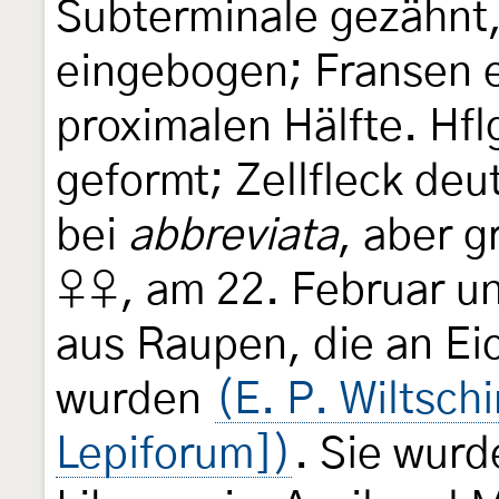
Subterminale gezähnt,
eingebogen; Fransen e
proximalen Hälfte. Hfl
geformt; Zellfleck deu
bei
abbreviata
, aber g
♀♀, am 22. Februar u
aus Raupen, die an Ei
wurden
(E. P. Wiltsch
Lepiforum])
. Sie wurd