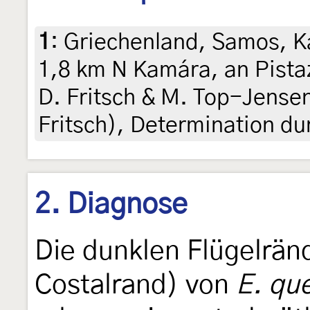
1
:
Griechenland, Samos, K
1,8 km N Kamára, an Pistazi
D. Fritsch & M. Top-Jensen 
Fritsch), Determination du
2. Diagnose
Die dunklen Flügelränd
Costalrand) von
E. qu