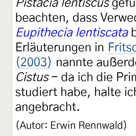
Pistacia lentiscus
gefu
beachten, dass Verwe
Eupithecia lentiscata
b
Erläuterungen in
Frits
(2003)
nannte außer
Cistus
- da ich die Pr
studiert habe, halte i
angebracht.
(Autor: Erwin Rennwald)