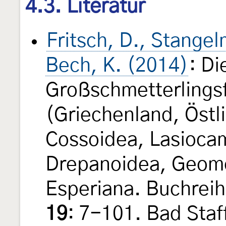
4.3. Literatur
Fritsch, D., Stange
Bech, K. (2014)
: Di
Großschmetterlings
(Griechenland, Östl
Cossoidea, Lasioca
Drepanoidea, Geome
Esperiana. Buchreih
19
: 7-101. Bad Staff