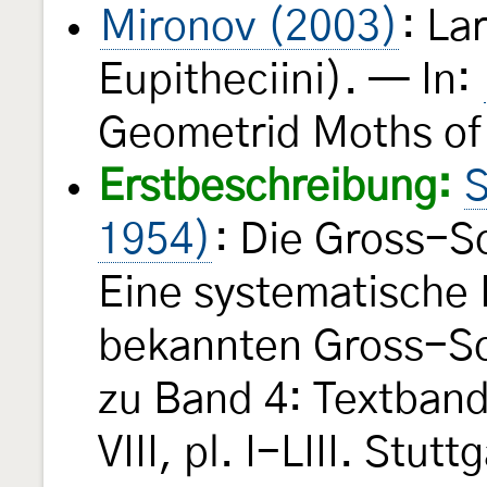
Mironov (2003)
: La
Eupitheciini). — In:
Geometrid Moths o
Erstbeschreibung:
S
1954)
: Die Gross-S
Eine systematische 
bekannten Gross-Sc
zu Band 4: Textband 
VIII, pl. I-LIII. Stut