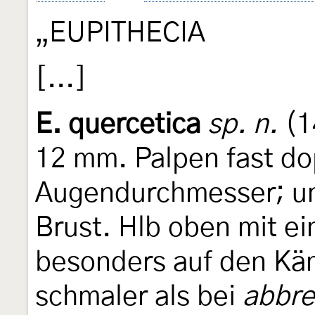
„EUPITHECIA
[...]
E. quercetica
sp. n.
(14
12 mm. Palpen fast dop
Augendurchmesser; un
Brust. Hlb oben mit e
besonders auf den Käm
schmaler als bei
abbre