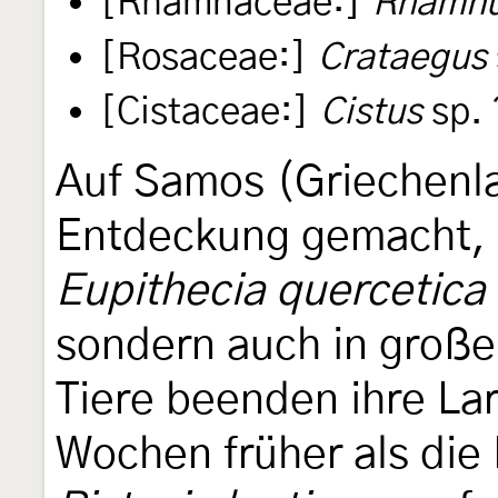
[Rhamnaceae:]
Rhamn
[Rosaceae:]
Crataegus
[Cistaceae:]
Cistus
sp. 
Auf Samos (Griechenl
Entdeckung gemacht, 
Eupithecia quercetica
sondern auch in großer
Tiere beenden ihre La
Wochen früher als die 