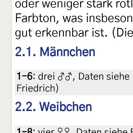
oder weniger stark röt
Farbton, was insbeson
gut erkennbar ist. (Di
2.1. Männchen
1-6
:
drei ♂♂, Daten siehe E
Friedrich)
2.2. Weibchen
1-8
:
vier ♀♀, Daten siehe E