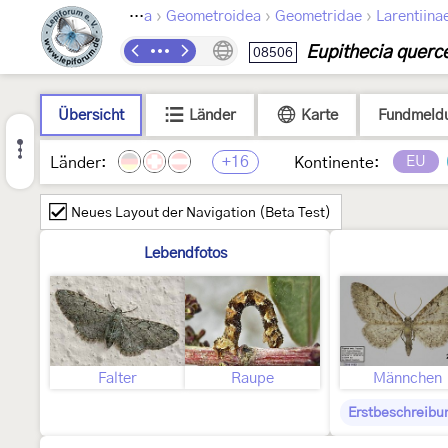
›
›
›
Lepidoptera
Geometroidea
Geometridae
Larentiina
Eupithecia querc
08506
Übersicht
Länder
Karte
Fundmeld
+16
EU
Länder:
Kontinente:
Neues Layout der Navigation (Beta Test)
Lebendfotos
Falter
Raupe
Männchen
Erstbeschreibu