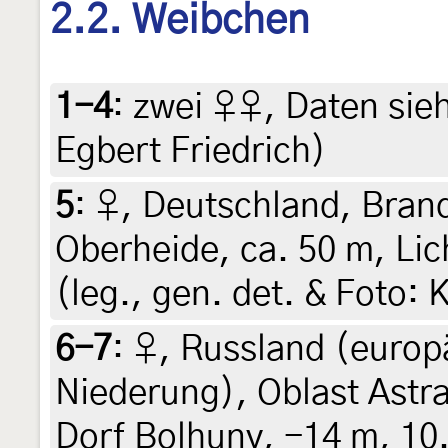
2.2. Weibchen
1-4
:
zwei ♀♀, Daten siehe
Egbert Friedrich)
5
:
♀, Deutschland, Bran
Oberheide, ca. 50 m, Lic
(leg., gen. det. & Foto:
6-7
:
♀, Russland (europä
Niederung), Oblast Astr
Dorf Bolhuny, -14 m, 10.