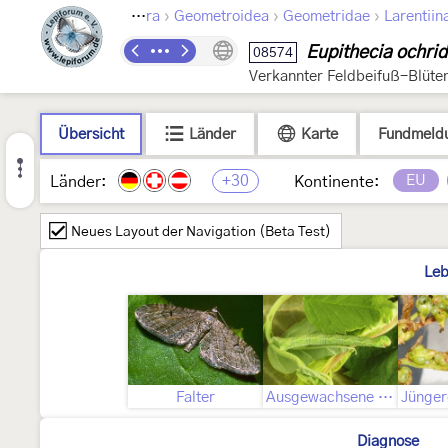
›
›
›
Lepidoptera
Geometroidea
Geometridae
Larentiin
Eupithecia ochrid
08574
Verkannter Feldbeifuß-Blüte
Übersicht
Länder
Karte
Fundmeld
+30
EU
Länder:
Kontinente:
Neues Layout der Navigation (Beta Test)
Leb
Falter
Ausgewachsene Raupe
Diagnose