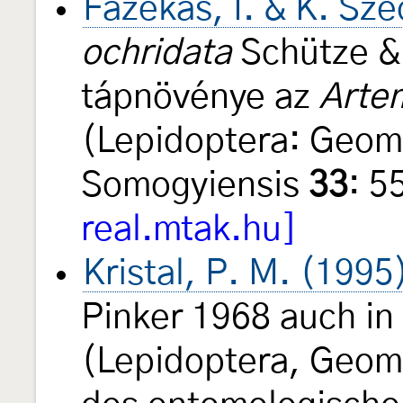
Fazekas, I. & K. Sz
ochridata
Schütze & 
tápnövénye az
Arte
(Lepidoptera: Geom
Somogyiensis
33
: 5
real.mtak.hu]
Kristal, P. M. (1995
Pinker 1968 auch i
(Lepidoptera, Geom