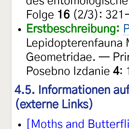
des entomologische
Folge
16
(2/3): 321
Erstbeschreibung:
P
Lepidopterenfauna M
Geometridae. — Pri
Posebno Izdanie
4
:
4.5. Informationen au
(externe Links)
[Moths and Butterfl