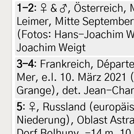
1-2
:
♀ & ♂, Österreich,
Leimer, Mitte September 
(Fotos: Hans-Joachim We
Joachim Weigt
3-4
:
Frankreich, Départ
Mer, e.l. 10. März 2021 (l
Grange), det. Jean-Cha
5
:
♀, Russland (europäis
Niederung), Oblast Astr
Dorf Bolhuny, -14 m, 10.