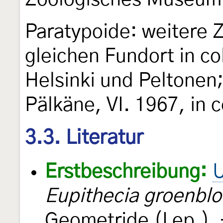
Paratypoide: weitere
gleichen Fundort in c
Helsinki und Peltonen;
Pälkäne, VI. 1967, in 
3.3. Literatur
Erstbeschreibung:
U
Eupithecia groenbl
Geometride (Lep.).