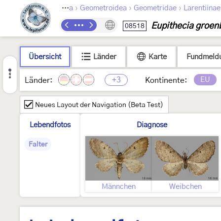
›
›
›
Lepidoptera
Geometroidea
Geometridae
Larentiinae
Eupithecia groen
08518
Übersicht
Länder
Karte
Fundmeld
+3
EU
Länder:
Kontinente:
Neues Layout der Navigation (Beta Test)
Lebendfotos
Diagnose
Falter
Männchen
Weibchen